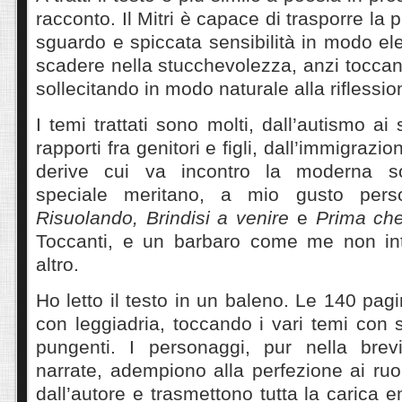
racconto. Il Mitri è capace di trasporre la 
sguardo e spiccata sensibilità in modo e
scadere nella stucchevolezza, anzi tocca
sollecitando in modo naturale alla riflessi
I temi trattati sono molti, dall’autismo a
rapporti fra genitori e figli, dall’immigrazion
derive cui va incontro la moderna s
speciale meritano, a mio gusto perso
Risuolando, Brindisi a venire
e
Prima che
Toccanti, e un barbaro come me non in
altro.
Ho letto il testo in un baleno. Le 140 pag
con leggiadria, toccando i vari temi con s
pungenti. I personaggi, pur nella brev
narrate, adempiono alla perfezione ai ruol
dall’autore e trasmettono tutta la carica 