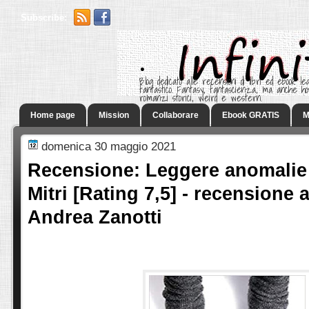
Subscribe:
.
Blog dedicato alle recensioni di libri ed ebook leg
fantastico. Fantasy, fantascienza, ma anche h
romanzi storici, weird e western.
Home page
Mission
Collaborare
Ebook GRATIS
M
domenica 30 maggio 2021
Recensione: Leggere anomalie
Mitri [Rating 7,5] - recensione 
Andrea Zanotti