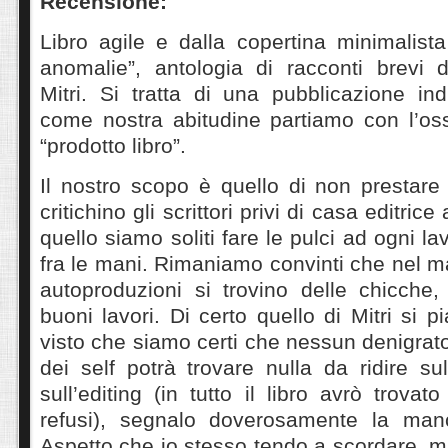
Recensione:
Libro agile e dalla copertina minimalist
anomalie”, antologia di racconti brevi d
Mitri. Si tratta di una pubblicazione in
come nostra abitudine partiamo con l’oss
“prodotto libro”.
Il nostro scopo è quello di non prestare 
critichino gli scrittori privi di casa editric
quello siamo soliti fare le pulci ad ogni l
fra le mani. Rimaniamo convinti che nel 
autoproduzioni si trovino delle chicch
buoni lavori. Di certo quello di Mitri si p
visto che siamo certi che nessun denigrato
dei self potrà trovare nulla da ridire s
sull’editing (in tutto il libro avrò trova
refusi), segnalo doverosamente la manc
Aspetto che io stesso tendo a scordare, ma