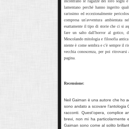
incontrano le ragazze dei loro sogni e
lamentano perché hanno ingerito qualsi
rarissimo ed eccezionalmente pericoloso
compresa un'avventura ambientata ne
esattamente il tipo di storie che ci si a
fare un salto dall'horror al gotico, 
Mescolando mitologia e filosofia antic
niente è come sembra e c'è sempre il ri
vecchia conoscenza, per poi ritrovarsi 
pagina.
Recensione:
Neil Gaiman è una autore che ho a
sono andato a scovare l’antologia C
racconti. Quest’opera, complice a
brevi, non mi ha particolarmente e
Gaiman sono come al solito brillant