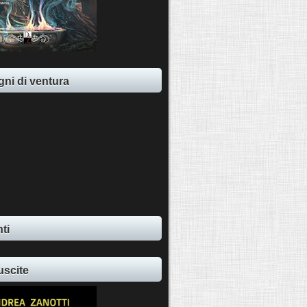
ni di ventura
ti
uscite