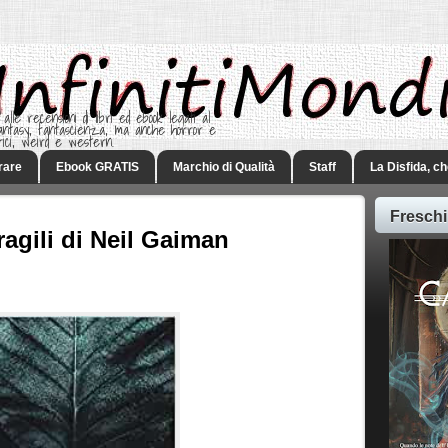
 alle recensioni di libri ed ebook legati al
 Fantasy, fantascienza, ma anche horror e
rici, weird e western.
rare
Ebook GRATIS
Marchio di Qualità
Staff
La Disfida, c
Freschi
agili di Neil Gaiman