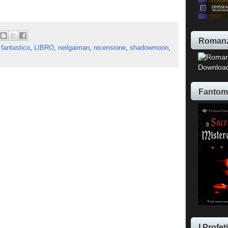
Romanz
,
fantastico
,
LIBRO
,
neilgaiman
,
recensione
,
shadowmoon
,
Download
Fantom
I Profe