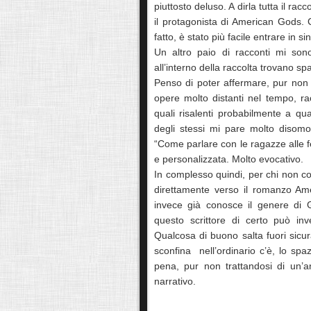
piuttosto deluso. A dirla tutta il r
il protagonista di American Gods.
fatto, è stato più facile entrare in si
Un altro paio di racconti mi son
all’interno della raccolta trovano 
Penso di poter affermare, pur non
opere molto distanti nel tempo, ra
quali risalenti probabilmente a qu
degli stessi mi pare molto disom
“Come parlare con le ragazze alle f
e personalizzata. Molto evocativo.
In complesso quindi, per chi non co
direttamente verso il romanzo Ame
invece già conosce il genere di 
questo scrittore di certo può in
Qualcosa di buono salta fuori sicu
sconfina nell’ordinario c’è, lo s
pena, pur non trattandosi di un’
narrativo.