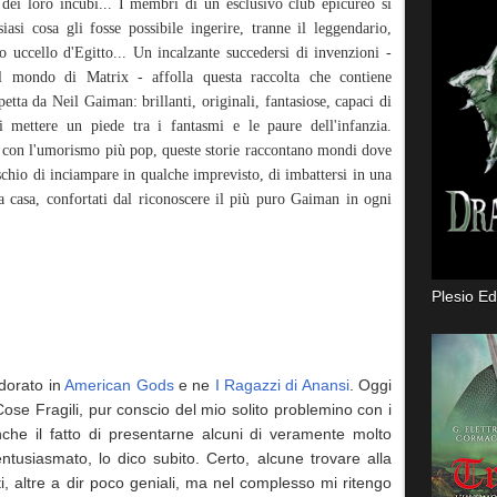
 dei loro incubi... I membri di un esclusivo club epicureo si
asi cosa gli fosse possibile ingerire, tranne il leggendario,
 uccello d'Egitto... Un incalzante succedersi di invenzioni -
l mondo di Matrix - affolla questa raccolta che contiene
spetta da Neil Gaiman: brillanti, originali, fantasiose, capaci di
di mettere un piede tra i fantasmi e le paure dell'infanzia.
a con l'umorismo più pop, queste storie raccontano mondi dove
schio di inciampare in qualche imprevisto, di imbattersi in una
a casa, confortati dal riconoscere il più puro Gaiman in ogni
Plesio Ed
dorato in
American Gods
e ne
I Ragazzi di Anansi
. Oggi
ose Fragili, pur conscio del mio solito problemino con i
nche il fatto di presentarne alcuni di veramente molto
ntusiasmato, lo dico subito. Certo, alcune trovare alla
i, altre a dir poco geniali, ma nel complesso mi ritengo