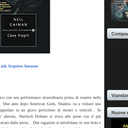
Compag
Link Acquisto Amazon
Viandan
lico con una performance straordinaria prima di svanire nella
e... Due anni dopo American Gods, Shadow va a visitare una
rappolato in un gioco pericoloso di mostri e omicidi... In
Nuove 
o' alterata, Sherlock Holmes si trova alle prese con il più
strato dalla storia... Due ragazzini si intrufolano in una festa e