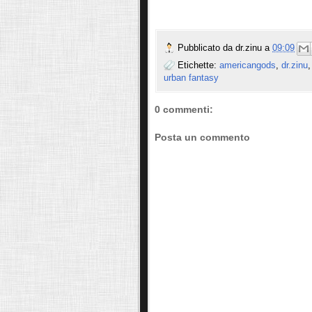
Pubblicato da
dr.zinu
a
09:09
Etichette:
americangods
,
dr.zinu
urban fantasy
0 commenti:
Posta un commento