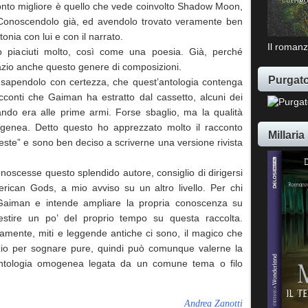
acconto migliore è quello che vede coinvolto Shadow Moon,
 Conoscendolo già, ed avendolo trovato veramente ben
ntonia con lui e con il narrato.
Il romanz
o piaciuti molto, così come una poesia. Già, perché
spazio anche questo genere di composizioni.
Purgato
 sapendolo con certezza, che quest’antologia contenga
cconti che Gaiman ha estratto dal cassetto, alcuni dei
ando era alle prime armi. Forse sbaglio, ma la qualità
ogenea. Detto questo ho apprezzato molto il racconto
Millaria
este” e sono ben deciso a scriverne una versione rivista
noscesse questo splendido autore, consiglio di dirigersi
rican Gods, a mio avviso su un altro livello. Per chi
Gaiman e intende ampliare la propria conoscenza su
vestire un po’ del proprio tempo su questa raccolta.
ramente, miti e leggende antiche ci sono, il magico che
pazio per sognare pure, quindi può comunque valerne la
antologia omogenea legata da un comune tema o filo
Andrea Zanotti