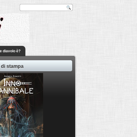
he diavolo è?
 di stampa