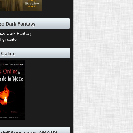
o Dark Fantasy
 gratuito
 Caligo
ti dell'Apocalisse - GRATIS