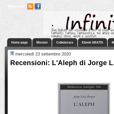
Subscribe:
.
Blog dedicato alle recensioni di libri ed ebook leg
fantastico. Fantasy, fantascienza, ma anche h
romanzi storici, weird e western.
Home page
Mission
Collaborare
Ebook GRATIS
M
mercoledì 23 settembre 2020
Recensioni: L'Aleph di Jorge L