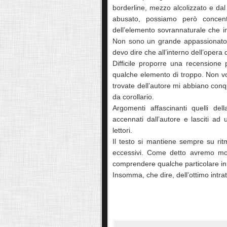
borderline, mezzo alcolizzato e dal f
abusato, possiamo però concentra
dell’elemento sovrannaturale che i
Non sono un grande appassionato di
devo dire che all’interno dell’oper
Difficile proporre una recensione p
qualche elemento di troppo. Non vog
trovate dell’autore mi abbiano conq
da corollario.
Argomenti affascinanti quelli de
accennati dall’autore e lasciti ad
lettori.
Il testo si mantiene sempre su ritm
eccessivi. Come detto avremo modo
comprendere qualche particolare in p
Insomma, che dire, dell’ottimo intrat