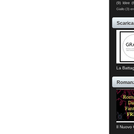
(9)
Idee
(
Giallo
(3)
er
Scarica
La Battag
Romanz
Il Nuovo 