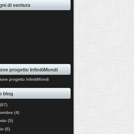
ni di ventura
one progetto InfinitiMondi
o blog
(67)
ttembre
(4)
osto
(5)
lio
(6)