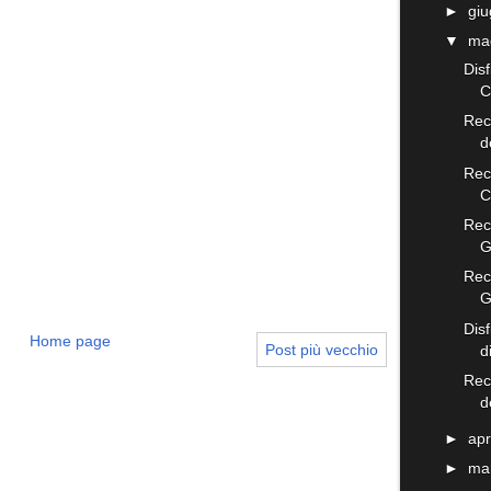
►
gi
▼
ma
Disf
C
Rece
d
Rec
C
Rece
G
Rec
G
Dis
Home page
Post più vecchio
d
Rec
d
►
apr
►
ma