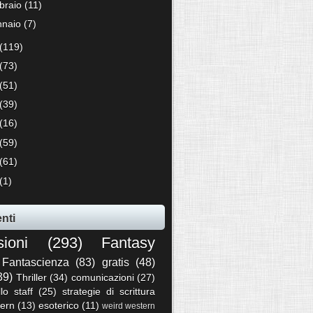
bbraio
(11)
nnaio
(7)
(119)
(73)
(51)
(39)
(16)
(59)
(61)
(1)
nti
sioni
(293)
Fantasy
Fantascienza
(83)
gratis
(48)
39)
Thriller
(34)
comunicazioni
(27)
llo staff
(25)
strategie di scrittura
ern
(13)
esoterico
(11)
weird western