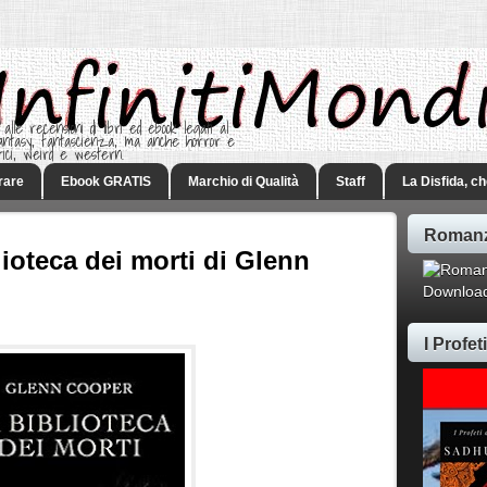
 alle recensioni di libri ed ebook legati al
 Fantasy, fantascienza, ma anche horror e
rici, weird e western.
rare
Ebook GRATIS
Marchio di Qualità
Staff
La Disfida, c
Romanz
ioteca dei morti di Glenn
Download
I Profe