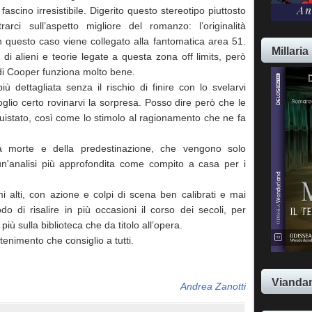
ascino irresistibile. Digerito questo stereotipo piuttosto
rci sull’aspetto migliore del romanzo: l’originalità
n questo caso viene collegato alla fantomatica area 51.
Millaria
 alieni e teorie legate a questa zona off limits, però
a di Cooper funziona molto bene.
iù dettagliata senza il rischio di finire con lo svelarvi
lio certo rovinarvi la sorpresa. Posso dire però che le
uistato, così come lo stimolo al ragionamento che ne fa
lla morte e della predestinazione, che vengono solo
 un'analisi più approfondita come compito a casa per i
i alti, con azione e colpi di scena ben calibrati e mai
 di risalire in più occasioni il corso dei secoli, per
iù sulla biblioteca che da titolo all’opera.
tenimento che consiglio a tutti.
Viandan
Andrea Zanotti