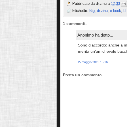
Pubblicato da
dr.zinu
a
12:33
Etichette:
Big
,
dr.zinu
,
e-book
,
L
1 commenti:
Anonimo ha detto...
Sono d'accordo: anche a me 
merita un'amichevole bacchet
15 maggio 2019 15:16
Posta un commento