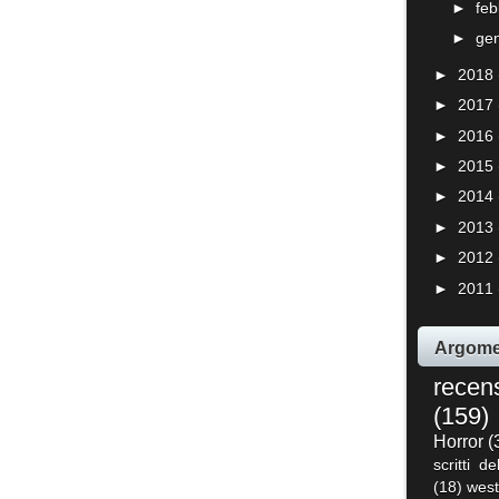
►
fe
►
ge
►
2018
►
2017
►
2016
►
2015
►
2014
►
2013
►
2012
►
2011
Argome
recen
(159)
Horror
(
scritti de
(18)
west