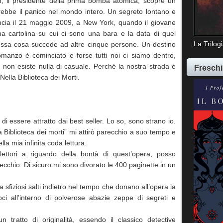
 il presidente della prima bomba atomica, scopre un
rebbe il panico nel mondo intero. Un segreto lontano e
cia il 21 maggio 2009, a New York, quando il giovane
a cartolina su cui ci sono una bara e la data di quel
La Trilog
essa cosa succede ad altre cinque persone. Un destino
omanzo è cominciato e forse tutti noi ci siamo dentro,
non esiste nulla di casuale. Perché la nostra strada è
Freschi
Nella Biblioteca dei Morti.
 essere attratto dai best seller. Lo so, sono strano io.
La Biblioteca dei morti” mi attirò parecchio a suo tempo e
ella mia infinita coda lettura.
lettori a riguardo della bontà di quest’opera, posso
ecchio. Di sicuro mi sono divorato le 400 paginette in un
a sfiziosi salti indietro nel tempo che donano all’opera la
oci all’interno di polverose abazie zeppe di segreti e
n tratto di originalità, essendo il classico detective