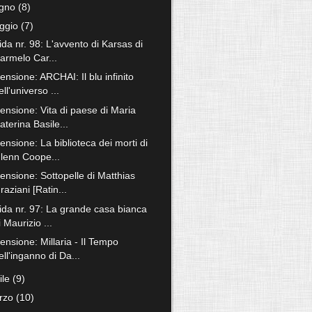
ugno
(8)
ggio
(7)
ida nr. 98: L'avvento di Karsas di
armelo Car...
nsione: ARCHAI: Il blu infinito
ell'universo ...
ensione: Vita di paese di Maria
aterina Basile...
nsione: La biblioteca dei morti di
lenn Coope...
ensione: Sottopelle di Matthias
raziani [Ratin...
fida nr. 97: La grande casa bianca
i Maurizio ...
ensione: Millaria - Il Tempo
ell'inganno di Da...
ile
(9)
rzo
(10)