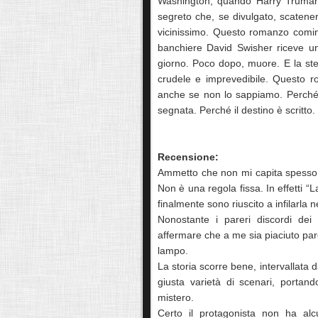
Washington, quando Harry Truman,
segreto che, se divulgato, scatene
vicinissimo. Questo romanzo comin
banchiere David Swisher riceve un
giorno. Poco dopo, muore. E la st
crudele e imprevedibile. Questo r
anche se non lo sappiamo. Perché 
segnata. Perché il destino è scritto. 
Recensione:
Ammetto che non mi capita spesso di
Non è una regola fissa. In effetti “
finalmente sono riuscito a infilarla n
Nonostante i pareri discordi dei 
affermare che a me sia piaciuto par
lampo.
La storia scorre bene, intervallata d
giusta varietà di scenari, portand
mistero.
Certo il protagonista non ha alcu