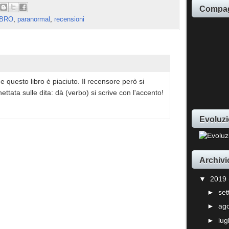
Compag
IBRO
,
paranormal
,
recensioni
questo libro è piaciuto. Il recensore però si
tata sulle dita: dà (verbo) si scrive con l'accento!
Evoluzi
Archivi
▼
2019
►
se
►
ag
►
lug