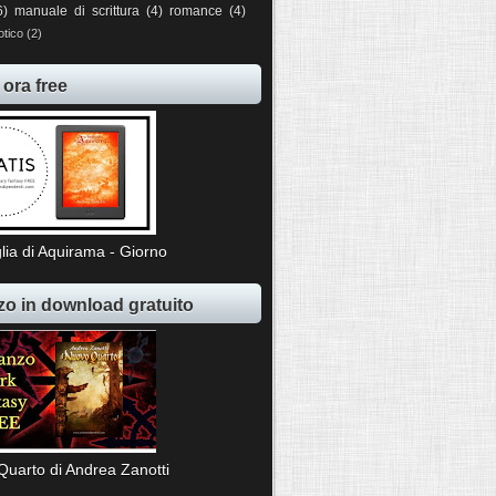
6)
manuale di scrittura
(4)
romance
(4)
otico
(2)
 ora free
lia di Aquirama - Giorno
o in download gratuito
Quarto di Andrea Zanotti