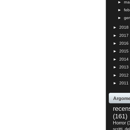
►
ma
►
fe
►
ge
►
2018
►
2017
►
2016
►
2015
►
2014
►
2013
►
2012
►
2011
Argome
recen
(161)
Horror
(
scritti de