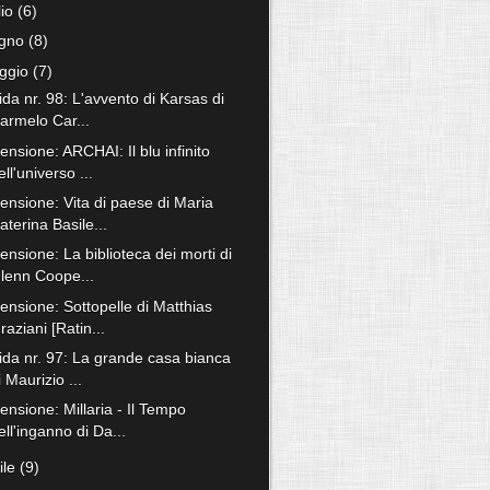
lio
(6)
ugno
(8)
ggio
(7)
ida nr. 98: L'avvento di Karsas di
armelo Car...
nsione: ARCHAI: Il blu infinito
ell'universo ...
ensione: Vita di paese di Maria
aterina Basile...
nsione: La biblioteca dei morti di
lenn Coope...
ensione: Sottopelle di Matthias
raziani [Ratin...
fida nr. 97: La grande casa bianca
i Maurizio ...
ensione: Millaria - Il Tempo
ell'inganno di Da...
ile
(9)