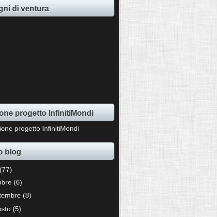
ni di ventura
one progetto InfinitiMondi
o blog
(77)
tobre
(6)
ttembre
(8)
osto
(5)