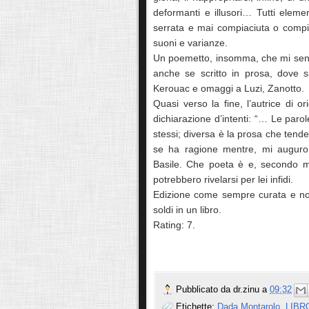
deformanti e illusori… Tutti elemen
serrata e mai compiaciuta o comp
suoni e varianze.
Un poemetto, insomma, che mi sento 
anche se scritto in prosa, dove s
Kerouac e omaggi a Luzi, Zanotto.
Quasi verso la fine, l’autrice di o
dichiarazione d’intenti: “… Le paro
stessi; diversa è la prosa che tende 
se ha ragione mentre, mi auguro,
Basile. Che poeta è e, secondo m
potrebbero rivelarsi per lei infidi.
Edizione come sempre curata e nota 
soldi in un libro.
Rating: 7.
Pubblicato da
dr.zinu
a
09:32
Etichette:
Dada Montarolo
,
LIBR