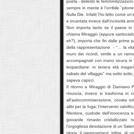
poeta - detesto le femminilizzazion
sempre in mente è l’orribile “pito
Nulla Die. Infatti l’ho letto come un’
e incantata invece dall’incisività a
Non importa tanto se il paese in 
chiama Miraggio (eppure santocielo,
eh?), importa che fin dalle prime p
della rappresentazione - “… la vit
muro dei ricordi, simile a un ram
accompagnati con mano sicura in q
leopardiane: in tenera età magari
sabato del villaggio” ma sotto sott
sapeva capirci.
Il ritorno a Miraggio di Damiano P
rinuncia, invece si trasforma in r
all’autocommiserazione, covata so
alibi per la fuga; l’intervento salvif
Mentore, custode dell’innocenza e d
giovanile rimasto cristallizzato
l’orgogliosa desolazione di un Sal
gloria; il riappropriarsi, infine, di 