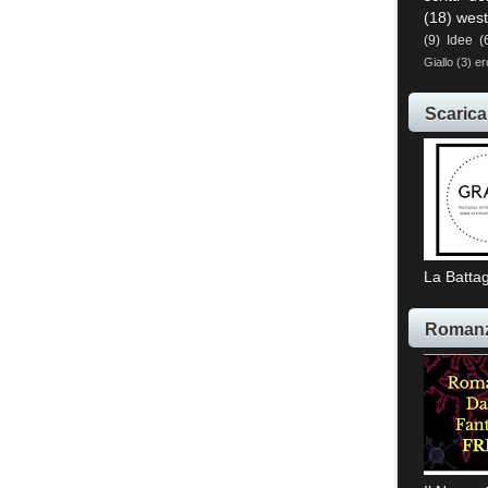
(18)
west
(9)
Idee
(
Giallo
(3)
er
Scarica
La Battag
Romanz