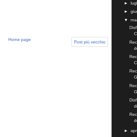
►
lug
►
gi
▼
ma
Disf
C
Home page
Post più vecchio
Rece
d
Rec
C
Rece
G
Rec
G
Dis
d
Rec
d
►
apr