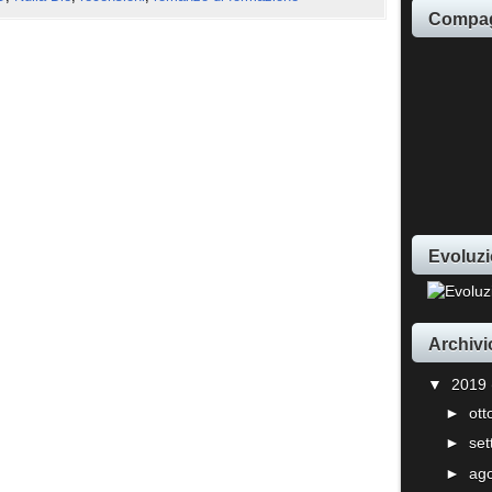
Compag
Evoluzi
Archivi
▼
2019
►
ot
►
se
►
ag