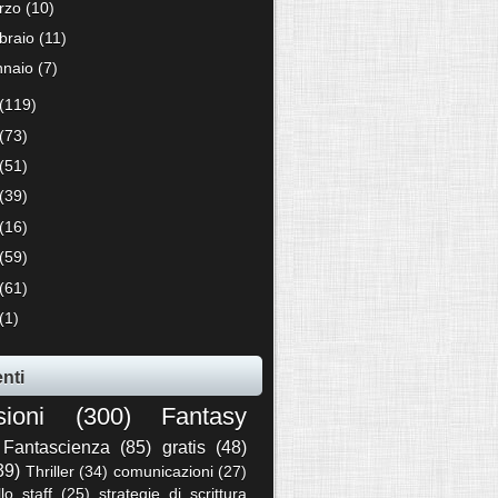
rzo
(10)
bbraio
(11)
nnaio
(7)
(119)
(73)
(51)
(39)
(16)
(59)
(61)
(1)
nti
sioni
(300)
Fantasy
Fantascienza
(85)
gratis
(48)
39)
Thriller
(34)
comunicazioni
(27)
llo staff
(25)
strategie di scrittura