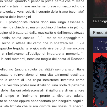
i in “essa”, quando ci penso la prima parola che mi viene
nessa” - e tale rimane anche nel breve romanzo edito da
antologia di versi sciolti, incurante della trama (scontata)
rmonica delle immagini.
La Trilog
cui il protagonista ritorna dopo una lunga assenza si
 vien da chiedersi, ma un pochino di fantasia in più no,
Freschi
agine si è catturati dalla musicalità e dall’immediatezza
a soffia, sbuffa, sospira…”, “… me ne sto appoggiato al
o secco in attesa del vento che lo spazzerà via…” - e
ualche trepidante e giovanile riverbero di melanconie
 ci ribellavamo all’obbligo di imparare a memoria “Il
o, in certi momenti, nessuno meglio del poeta di Recanati
ellegrino (ancora voluta banalità?) sembra sconfitta e
iscatto e reinvenzione di una vita altrimenti destinata
tto la cenere di una colpa inesistente inventata come
ico del vecchio professore d’italiano, una sorta di paziente
elle illusioni adolescenziali; il riaffiorare di un amore
 nel tempo e finalmente pronto a diventare adulto;
ento stupendo eppure abbandonato per inseguire sogni di
una vita limpida che si era distorta nei riflessi di specchi