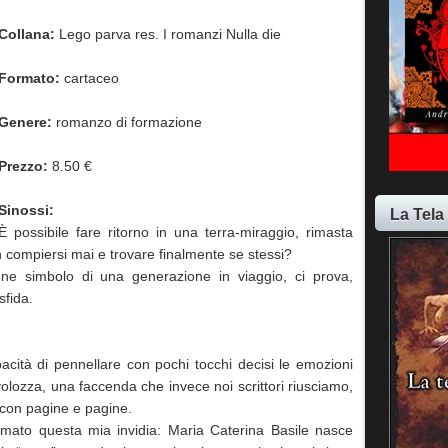
Collana:
Lego parva res. I romanzi Nulla die
Formato:
cartaceo
Genere:
romanzo di formazione
Prezzo:
8.50 €
Sinossi:
La Tela
È possibile fare ritorno in una terra-miraggio, rimasta
on compiersi mai e trovare finalmente se stessi?
nne simbolo di una generazione in viaggio, ci prova,
sfida.
acità di pennellare con pochi tocchi decisi le emozioni
volozza, una faccenda che invece noi scrittori riusciamo,
o con pagine e pagine.
mato questa mia invidia: Maria Caterina Basile nasce