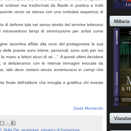
ti ordinari ma trasformati da Basile in poetica a tratti
iacente verso se stessa con una ondulata sequenza di
Millaria
di definire tale nel senso stretto del termine letterario
i intravvedono lampi di ammirazione per artisti come
rigine tarantina affida alla voce del protagonista la sua
le delle poesie sono intime, personali, sono solo per noi
la mano a lettori sicuri di sé…”. A questi ultimi decidere
 si delizieranno con le intense immagini evocate da
e, tale deve restare senza avventurarsi in campi che
finale dell’editore che invoglia e gratifica chi investe
Dada Montarolo
Viandan
O
,
Nulla Die
,
recensioni
,
romanzo di formazione