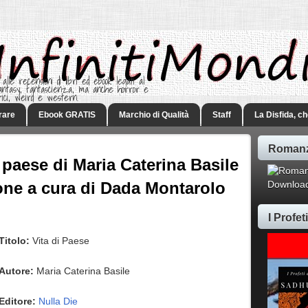
 alle recensioni di libri ed ebook legati al
 Fantasy, fantascienza, ma anche horror e
rici, weird e western.
rare
Ebook GRATIS
Marchio di Qualità
Staff
La Disfida, c
Romanz
 paese di Maria Caterina Basile
ione a cura di Dada Montarolo
Download
I Profe
Titolo:
Vita di Paese
Autore:
Maria Caterina Basile
Editore:
Nulla Die