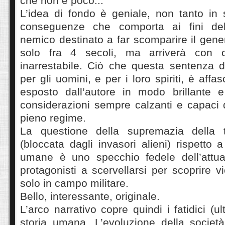
che non è poco...
L’idea di fondo è geniale, non tanto in 
conseguenze che comporta ai fini dell
nemico destinato a far scomparire il gen
solo fra 4 secoli, ma arriverà con 
inarrestabile. Ciò che questa sentenza 
per gli uomini, e per i loro spiriti, è affa
esposto dall’autore in modo brillante e 
considerazioni sempre calzanti e capaci di
pieno regime.
La questione della supremazia della te
(bloccata dagli invasori alieni) rispetto a 
umane è uno specchio fedele dell’attual
protagonisti a scervellarsi per scoprire v
solo in campo militare.
Bello, interessante, originale.
L’arco narrativo copre quindi i fatidici (u
storia umana. L’evoluzione della società