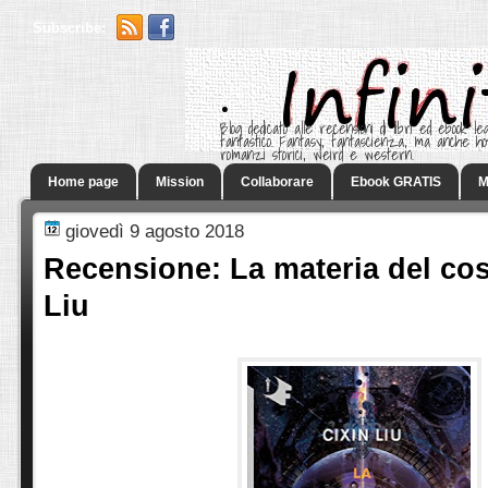
Subscribe:
.
Blog dedicato alle recensioni di libri ed ebook leg
fantastico. Fantasy, fantascienza, ma anche h
romanzi storici, weird e western.
Home page
Mission
Collaborare
Ebook GRATIS
M
giovedì 9 agosto 2018
Recensione: La materia del co
Liu