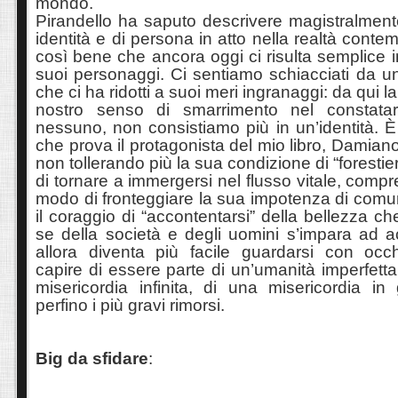
mondo.
Pirandello ha saputo descrivere magistralmente 
identità e di persona in atto nella realtà conte
così bene che ancora oggi ci risulta semplice
suoi personaggi. Ci sentiamo schiacciati da u
che ci ha ridotti a suoi meri ingranaggi: da qui l
nostro senso di smarrimento nel constat
nessuno, non consistiamo più in un’identità. 
che prova il protagonista del mio libro, Damiano 
non tollerando più la sua condizione di “forestier
di tornare a immergersi nel flusso vitale, comp
modo di fronteggiare la sua impotenza di comu
il coraggio di “accontentarsi” della bellezza che 
se della società e degli uomini s’impara ad acc
allora diventa più facile guardarsi con occ
capire di essere parte di un’umanità imperfet
misericordia infinita, di una misericordia in
perfino i più gravi rimorsi.
Big da sfidare
: