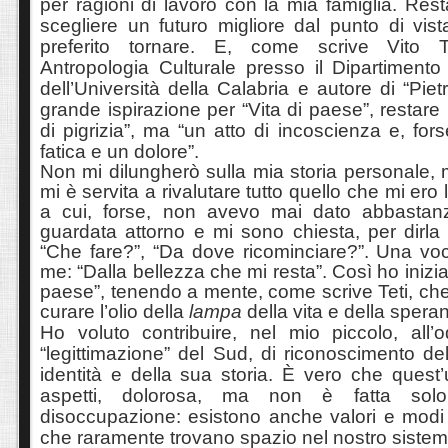
per ragioni di lavoro con la mia famiglia. Rest
scegliere un futuro migliore dal punto di vis
preferito tornare. E, come scrive Vito T
Antropologia Culturale presso il Dipartimento
dell’Università della Calabria e autore di “Piet
grande ispirazione per “Vita di paese”, restare
di pigrizia”, ma “un atto di incoscienza e, for
fatica e un dolore”.
Non mi dilungherò sulla mia storia personale, 
mi è servita a rivalutare tutto quello che mi ero 
a cui, forse, non avevo mai dato abbastan
guardata attorno e mi sono chiesta, per dirla
“Che fare?”, “Da dove ricominciare?”. Una voc
me: “Dalla bellezza che mi resta”. Così ho iniziat
paese”, tenendo a mente, come scrive Teti, c
curare l’olio della
lampa
della vita e della spera
Ho voluto contribuire, nel mio piccolo, all’
“legittimazione” del Sud, di riconoscimento del
identità e della sua storia. È vero che quest’u
aspetti, dolorosa, ma non è fatta solo
disoccupazione: esistono anche valori e modi d
che raramente trovano spazio nel nostro sistem