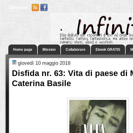
Subscribe:
.
Blog dedicato alle recensioni di libri ed ebook leg
fantastico. Fantasy, fantascienza, ma anche h
romanzi storici, weird e western.
Home page
Mission
Collaborare
Ebook GRATIS
M
giovedì 10 maggio 2018
Disfida nr. 63: Vita di paese di 
Caterina Basile