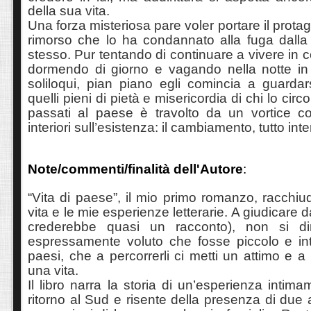
della sua vita.
Una forza misteriosa pare voler portare il protago
rimorso che lo ha condannato alla fuga dalla 
stesso. Pur tentando di continuare a vivere in 
dormendo di giorno e vagando nella notte i
soliloqui, pian piano egli comincia a guardar
quelli pieni di pietà e misericordia di chi lo cir
passati al paese è travolto da un vortice con
interiori sull’esistenza: il cambiamento, tutto inter
Note/commenti/finalità dell'Autore
:
“Vita di paese”, il mio primo romanzo, racchiud
vita e le mie esperienze letterarie. A giudicare d
crederebbe quasi un racconto), non si di
espressamente voluto che fosse piccolo e in
paesi, che a percorrerli ci metti un attimo e a 
una vita.
Il libro narra la storia di un’esperienza intim
ritorno al Sud e risente della presenza di due 