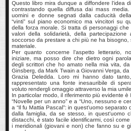
Questo libro mira dunque a diffondere l’idea di
contrastando quella diffusa dai mass media. 
uomini e donne segnati dalla caducità della
“vinti” sul piano economico ma vincitori su q
della forza morale. Si tratta di personaggi ch
valori della solidarietà, della partecipazione 
soccorso da prestare a chi più ne ha bisogno, s
materiale.
Per quanto concerne l’aspetto letterario, 
iniziare, ma posso dire che dietro ogni parol
degli scrittori che ho amato nella mia vita, da
Ginsberg, da Mark Twain a Giovanni Verga, da 
Grazia Deledda. Loro mi hanno dato tanto,
rappresentato una fonte inesauribile di sp
voluto rendergli omaggio attraverso la mia umil
In particolar modo, il riferimento più evidente è 
“Novelle per un anno” e a “Uno, nessuno e cen
a “Il fu Mattia Pascal”: in quest’uomo separato d
dalla famiglia, da se stesso, in quest’uomo 
distacchi, è stato facile identificarmi, così come 
i meridionali (giovani e non) che fanno su e giù 