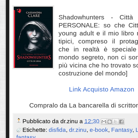
Shadowhunters - Città
PERSONALE: so che Citt
young adult e il mio libro 
tipici, compreso il protag
che in realtà è speciale
mondo segreto, non ci son
più vicina che ho trovato so
costruzione del mondo]
Link Acquisto Amazon
Compralo da La bancarella di scritto
Pubblicato da
dr.zinu
a
12:30
Etichette:
disfida
,
dr.zinu
,
e-book
,
Fantasy
,
fantasy