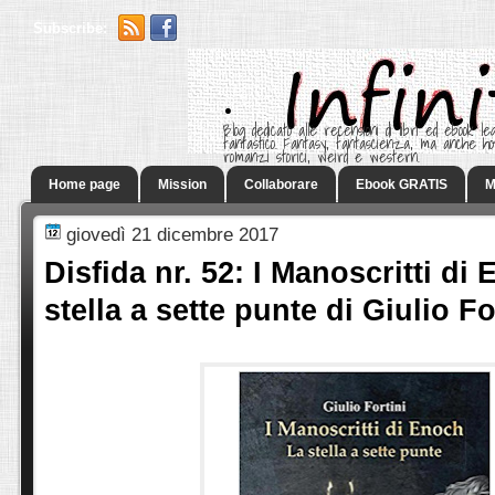
Subscribe:
.
Blog dedicato alle recensioni di libri ed ebook leg
fantastico. Fantasy, fantascienza, ma anche h
romanzi storici, weird e western.
Home page
Mission
Collaborare
Ebook GRATIS
M
giovedì 21 dicembre 2017
Disfida nr. 52: I Manoscritti di
stella a sette punte di Giulio Fo