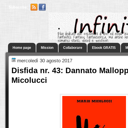
Subscribe:
.
Blog dedicato alle recensioni di libri ed ebook leg
fantastico. Fantasy, fantascienza, ma anche h
romanzi storici, weird e western.
Home page
Mission
Collaborare
Ebook GRATIS
M
mercoledì 30 agosto 2017
Disfida nr. 43: Dannato Mallopp
Micolucci