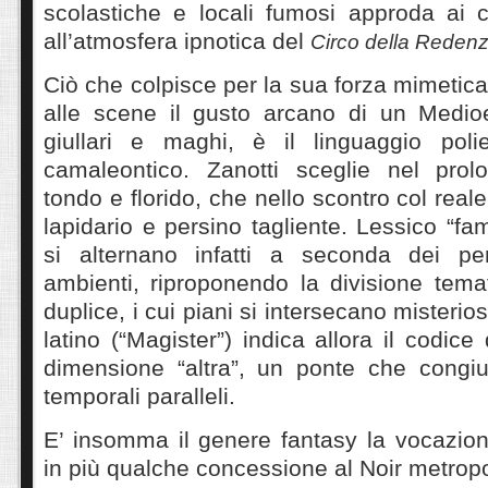
scolastiche e locali fumosi approda ai c
all’atmosfera ipnotica del
Circo della Reden
Ciò che colpisce per la sua forza mimetica
alle scene il gusto arcano di un Medioe
giullari e maghi, è il linguaggio polie
camaleontico. Zanotti sceglie nel prol
tondo e florido, che nello scontro col reale 
lapidario e persino tagliente. Lessico “fami
si alternano infatti a seconda dei pe
ambienti, riproponendo la divisione tem
duplice, i cui piani si intersecano misteri
latino (“Magister”) indica allora il codic
dimensione “altra”, un ponte che congi
temporali paralleli.
E’ insomma il genere fantasy la vocazion
in più qualche concessione al Noir metropo