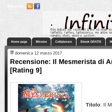
Subscribe:
.
Blog dedicato alle recensioni di libri ed ebook leg
fantastico. Fantasy, fantascienza, ma anche h
romanzi storici, weird e western.
Home page
Mission
Collaborare
Ebook GRATIS
M
domenica 12 marzo 2017
Recensione: Il Mesmerista di A
[Rating 9]
Titolo
: Il