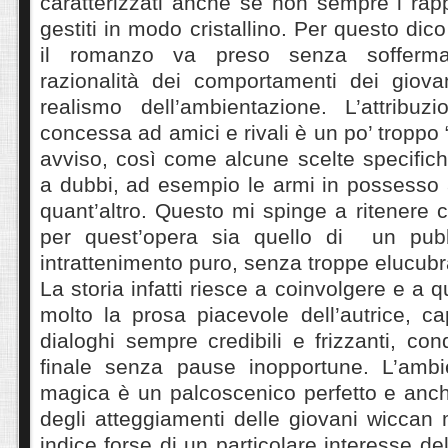
caratterizzati anche se non sempre i rapp
gestiti in modo cristallino. Per questo di
il romanzo va preso senza soffermar
razionalità dei comportamenti dei giovan
realismo dell’ambientazione. L’attribuzi
concessa ad amici e rivali è un po’ troppo
avviso, così come alcune scelte specific
a dubbi, ad esempio le armi in possesso ai
quant’altro. Questo mi spinge a ritenere c
per quest’opera sia quello di un pubb
intrattenimento puro, senza troppe elucubra
La storia infatti riesce a coinvolgere e a 
molto la prosa piacevole dell’autrice, c
dialoghi sempre credibili e frizzanti, co
finale senza pause inopportune. L’ambi
magica è un palcoscenico perfetto e anch
degli atteggiamenti delle giovani wiccan 
indice forse di un particolare interesse de