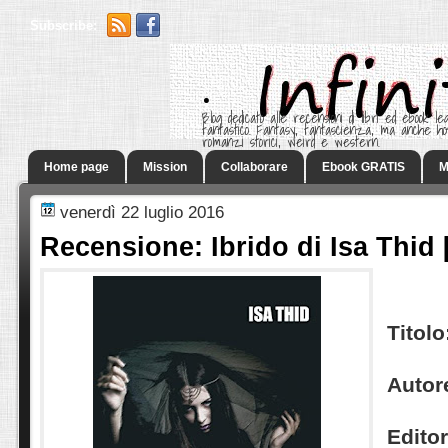
Subscribe:
.
Blog dedicato alle recensioni di libri ed ebook leg
fantastico. Fantasy, fantascienza, ma anche h
romanzi storici, weird e western.
Home page
Mission
Collaborare
Ebook GRATIS
M
venerdì 22 luglio 2016
Recensione: Ibrido di Isa Thid 
Titolo
Autor
Edito