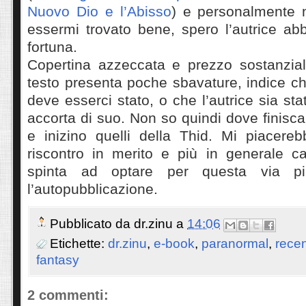
Nuovo Dio e l’Abisso
) e personalmente 
essermi trovato bene, spero l’autrice ab
fortuna.
Copertina azzeccata e prezzo sostanzialm
testo presenta poche sbavature, indice ch
deve esserci stato, o che l’autrice sia st
accorta di suo. Non so quindi dove finisca
e inizino quelli della Thid. Mi piacer
riscontro in merito e più in generale ca
spinta ad optare per questa via pi
l’autopubblicazione.
Pubblicato da
dr.zinu
a
14:06
Etichette:
dr.zinu
,
e-book
,
paranormal
,
recen
fantasy
2 commenti: