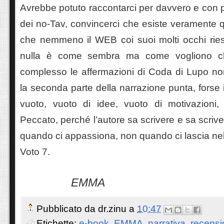
Avrebbe potuto raccontarci per davvero e con p
dei no-Tav, convincerci che esiste veramente q
che nemmeno il WEB coi suoi molti occhi rie
nulla è come sembra ma come vogliono c
complesso le affermazioni di Coda di Lupo no
la seconda parte della narrazione punta, forse 
vuoto, vuoto di idee, vuoto di motivazioni,
Peccato, perché l’autore sa scrivere e sa scriv
quando ci appassiona, non quando ci lascia nel
Voto 7.
EMMA
Pubblicato da
dr.zinu
a
10:47
Etichette:
e-book
,
EMMA
,
narrativa
,
recensi