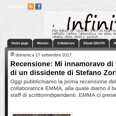
Subscribe:
.
Blog dedicato alle recensioni di libri ed ebook leg
fantastico. Fantasy, fantascienza, ma anche h
romanzi storici, weird e western.
Home page
Mission
Collaborare
Ebook GRATIS
M
domenica 17 settembre 2017
Recensione: Mi innamoravo di t
di un dissidente di Stefano Zor
Oggi pubblichiamo la prima recensione del
collaboratrice EMMA, alla quale diamo il b
staff di scrittorindipendenti. EMMA ci prese