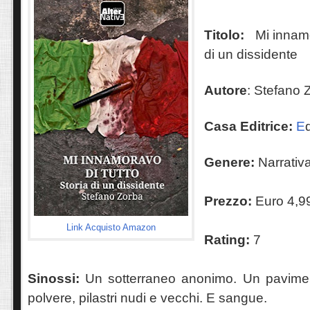
Titolo:
Mi innamo
di un dissidente
Autore
: Stefano 
Casa Editrice:
E
Genere:
Narrativ
Prezzo:
Euro 4,9
Link Acquisto Amazon
Rating:
7
Sinossi:
Un sotterraneo anonimo. Un pavimen
polvere, pilastri nudi e vecchi. E sangue.