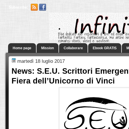
Subscribe:
.
Blog dedicato alle recensioni di libri ed ebook leg
fantastico. Fantasy, fantascienza, ma anche h
romanzi storici, weird e western.
Home page
Mission
Collaborare
Ebook GRATIS
M
martedì 18 luglio 2017
News: S.E.U. Scrittori Emergenti
Fiera dell’Unicorno di Vinci