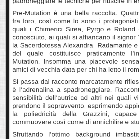
padroneggiare le tecniche per riuscire in e
Pre-Mutation è una bella raccolta. Quattr
fra loro, così come lo sono i protagonisti 
quali i Chimerici Sirea, Pyrgo e Rolan
conosciuto, ai quali si affiancano il signor 
la Sacerdotessa Alexandra, Radamante e A
del quale costituisce praticamente l’i
Mutation. Insomma una piacevole sensaz
amici di vecchia data per chi ha letto il ro
Si passa dal racconto marcatamente rifless
è l’adrenalina a spadroneggiare. Raccont
sensibilità dell’autrice ad altri nei quali v
prendono il sopravvento, esprimendo appie
la poliedricità della Grazzini, capac
commuovere così come di annichilire e stu
Sfruttando l’ottimo background imbasti