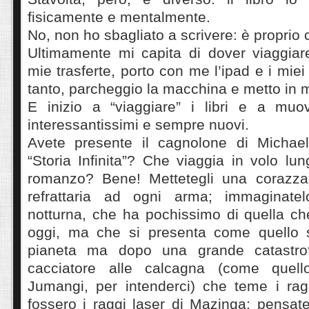
fisicamente e mentalmente.
No, non ho sbagliato a scrivere: è proprio 
Ultimamente mi capita di dover viaggiar
mie trasferte, porto con me l’ipad e i miei t
tanto, parcheggio la macchina e metto in m
E inizio a “viaggiare” i libri e a muo
interessantissimi e sempre nuovi.
Avete presente il cagnolone di Michae
“Storia Infinita”? Che viaggia in volo lu
romanzo? Bene! Mettetegli una corazza 
refrattaria ad ogni arma; immaginat
notturna, che ha pochissimo di quella c
oggi, ma che si presenta come quello
pianeta ma dopo una grande catastrof
cacciatore alle calcagna (come quello
Jumangi, per intenderci) che teme i rag
fossero i raggi laser di Mazinga; pensat