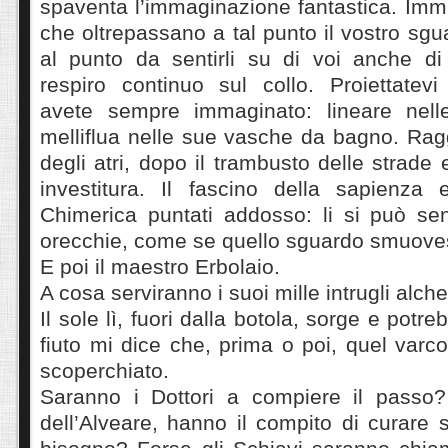
spaventa l’immaginazione fantastica. Imm
che oltrepassano a tal punto il vostro sg
al punto da sentirli su di voi anche d
respiro continuo sul collo. Proiettatevi
avete sempre immaginato: lineare nel
melliflua nelle sue vasche da bagno. Rag
degli atri, dopo il trambusto delle strade
investitura. Il fascino della sapienza 
Chimerica puntati addosso: li si può sen
orecchie, come se quello sguardo smuoves
E poi il maestro Erbolaio.
A cosa serviranno i suoi mille intrugli alch
Il sole lì, fuori dalla botola, sorge e potre
fiuto mi dice che, prima o poi, quel varc
scoperchiato.
Saranno i Dottori a compiere il passo?
dell’Alveare, hanno il compito di curare 