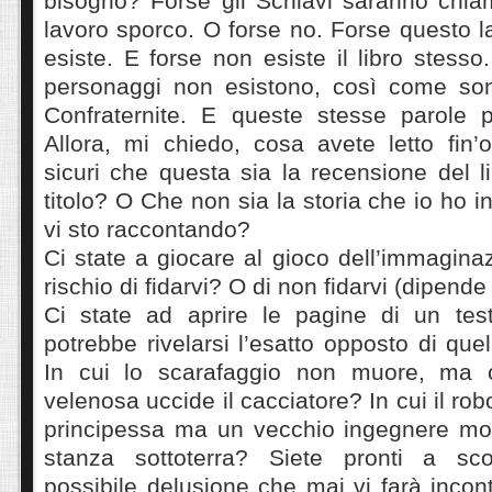
bisogno? Forse gli Schiavi saranno chiam
lavoro sporco. O forse no. Forse questo l
esiste. E forse non esiste il libro stesso
personaggi non esistono, così come son
Confraternite. E queste stesse parole p
Allora, mi chiedo, cosa avete letto fin’
sicuri che questa sia la recensione del li
titolo? O Che non sia la storia che io ho 
vi sto raccontando?
Ci state a giocare al gioco dell’immaginaz
rischio di fidarvi? O di non fidarvi (dipende
Ci state ad aprire le pagine di un test
potrebbe rivelarsi l’esatto opposto di que
In cui lo scarafaggio non muore, ma
velenosa uccide il cacciatore? In cui il ro
principessa ma un vecchio ingegnere mo
stanza sottoterra? Siete pronti a sc
possibile delusione che mai vi farà incon