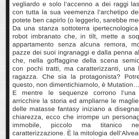
vegliardo e solo l’accenno a dei raggi la
con tutta la sua veemenza l’archetipo dei “
potete ben capirlo (o leggerlo, sarebbe meg
Da una stanza sottoterra ipertecnologica
robot imbranato che, in tilt, mette a so
appartamento senza alcuna remora, mos
pazze dei suoi ingranaggi e dalla penna abi
che, nella goffaggine della scena semic
con pochi tratti, ma caratterizzanti, una
ragazza. Che sia la protagonista? Potr
questo, non dimentichiamolo, è Mutation
E mentre le sequenze corrono l’una d
arricchire la storia ed ampliarne le magli
delle matasse fantasy iniziano a disegnar
chiarezza, ecco che irrompe un personagg
immobile, piccolo ma titanico n
caratterizzazione. È la mitologia dell’Alve