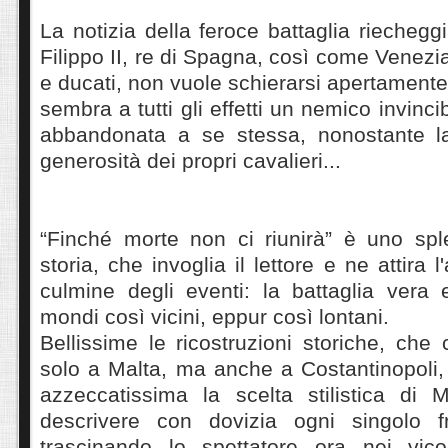
La notizia della feroce battaglia riechegg
Filippo II, re di Spagna, così come Venezia 
e ducati, non vuole schierarsi apertamente
sembra a tutti gli effetti un nemico invinc
abbandonata a se stessa, nonostante la
generosità dei propri cavalieri...
“Finché morte non ci riunirà” è uno sple
storia, che invoglia il lettore e ne attira l
culmine degli eventi: la battaglia vera 
mondi così vicini, eppur così lontani.
Bellissime le ricostruzioni storiche, che
solo a Malta, ma anche a Costantinopol
azzeccatissima la scelta stilistica di 
descrivere con dovizia ogni singolo f
trascinando lo spettatore ora nei vico