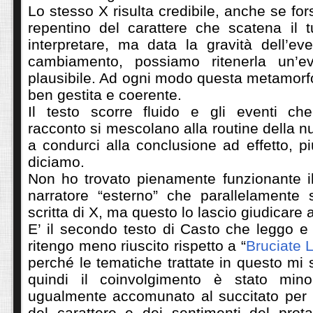
Lo stesso X risulta credibile, anche se fo
repentino del carattere che scatena il tu
interpretare, ma data la gravità dell’ev
cambiamento, possiamo ritenerla un’e
plausibile. Ad ogni modo questa metamorfo
ben gestita e coerente.
Il testo scorre fluido e gli eventi ch
racconto si mescolano alla routine della nu
a condurci alla conclusione ad effetto, p
diciamo.
Non ho trovato pienamente funzionante 
narratore “esterno” che parallelamente
scritta di X, ma questo lo lascio giudicare a
E’ il secondo testo di Casto che leggo e
ritengo meno riuscito rispetto a “
Bruciate 
perché le tematiche trattate in questo m
quindi il coinvolgimento è stato mi
ugualmente accomunato al succitato per 
del carattere e dei sentimenti del prota