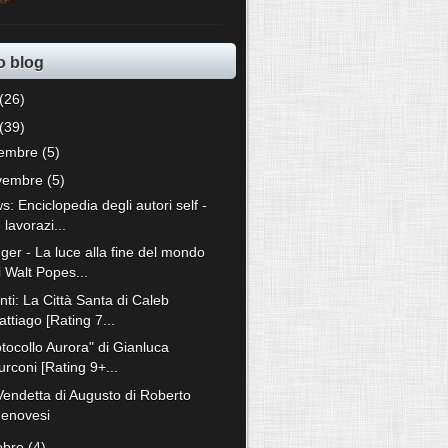
o blog
(26)
(39)
cembre
(5)
vembre
(5)
: Enciclopedia degli autori self -
n lavorazi...
ger - La luce alla fine del mondo
i Walt Popes...
ti: La Città Santa di Caleb
attiago [Rating 7...
tocollo Aurora" di Gianluca
urconi [Rating 9+...
Vendetta di Augusto di Roberto
enovesi
tobre
(4)