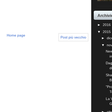
Archivi
►
2016
▼
2015
Home page
Post più vecchio
►
di
▼
no
News
i
Dag
d
Shan
B
"Pro
T
La 
G
►
ot