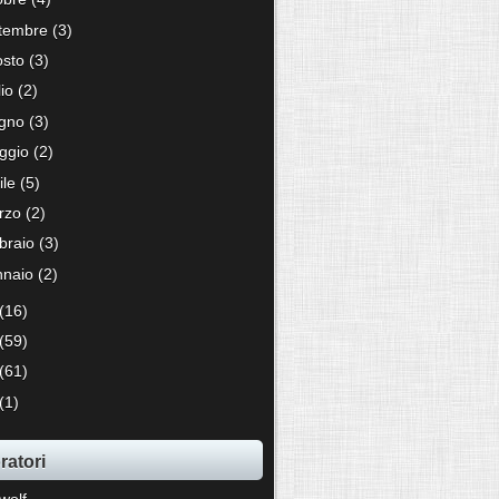
ttembre
(3)
osto
(3)
lio
(2)
ugno
(3)
ggio
(2)
ile
(5)
rzo
(2)
bbraio
(3)
nnaio
(2)
(16)
(59)
(61)
(1)
ratori