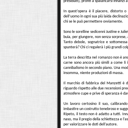
presidiati), pronti a spalancarsi innanzi a
In quest’opera è il piacere, distorto 
dell’uomo in ogni sua più laida declinazi
chi se le può permettere ovviamente.
Sono le sorelline sedicenni Justine e Juli
buia, per giungere, non senza sorprese, a
Tanto debole, sognatrice e sottomessa l
spunterà? Chi ci regalerà i più grandi col
La terra descritta nel romanzo non è and
carne sono ancora più simili a come li i
cannibalismo in secondo piano. Una moda
insomma, niente produzioni di massa.
Il marchio di fabbrica del Manzetti è 
riguardo rispetto alle due recensioni pre
atmosfere cupe e prive di speranza è dav
Un lavoro certosino il suo, calibran
imbastire un costrutto tenebroso e sugge
Ripeto, il testo non è adatto a tutti. In
naso, ma il pregio della schiettezza e l’
per valorizzare le doti dell’autore.