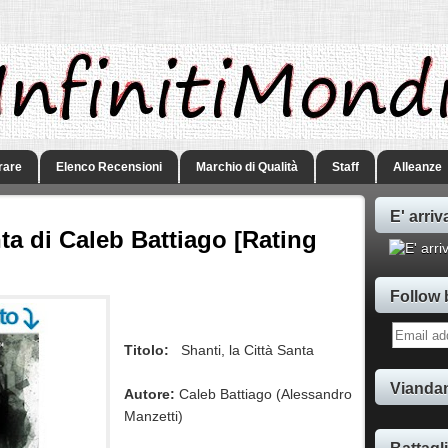
rare
Elenco Recensioni
Marchio di Qualità
Staff
Alleanze
E' arriv
nta di Caleb Battiago [Rating
Follow 
Titolo:
Shanti, la Città Santa
Viandan
Autore:
Caleb Battiago (Alessandro
Manzetti)