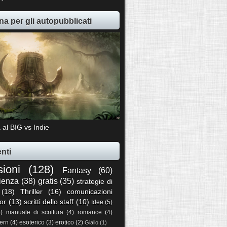
na per gli autopubblicati
 al BIG vs Indie
nti
sioni
(128)
Fantasy
(60)
ienza
(38)
gratis
(35)
strategie di
(18)
Thriller
(16)
comunicazioni
or
(13)
scritti dello staff
(10)
Idee
(5)
5)
manuale di scrittura
(4)
romance
(4)
ern
(4)
esoterico
(3)
erotico
(2)
Giallo
(1)