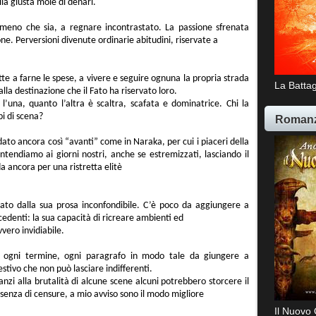
lla giusta mole di denari.
o meno che sia, a regnare incontrastato. La passione sfrenata
one. Perversioni divenute ordinarie abitudini, riservate a
ette a farne le spese, a vivere e seguire ognuna la propria strada
La Battag
lla destinazione che il Fato ha riservato loro.
’una, quanto l’altra è scaltra, scafata e dominatrice. Chi la
pi di scena?
Romanz
ato ancora così “avanti” come in Naraka, per cui i piaceri della
ntendiamo ai giorni nostri, anche se estremizzati, lasciando il
 ancora per una ristretta elitè
dato dalla sua prosa inconfondibile. C’è poco da aggiungere a
cedenti: la sua capacità di ricreare ambienti ed
vero invidiabile.
do ogni termine, ogni paragrafo in modo tale da giungere a
stivo che non può lasciare indifferenti.
nanzi alla brutalità di alcune scene alcuni potrebbero storcere il
assenza di censure, a mio avviso sono il modo migliore
Il Nuovo 