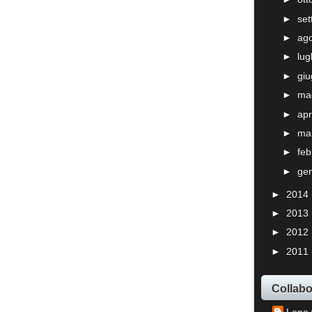
►
se
►
ag
►
lug
►
gi
►
ma
►
apr
►
ma
►
fe
►
ge
►
2014
►
2013
►
2012
►
2011
Collabo