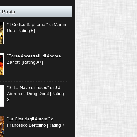
r Posts
"Il Codice Baphomet" di Martin
Rua [Rating 6]
"Forze Ancestrali" di Andrea
Zanotti [Rating A+]
"S. La Nave di Teseo" di J.J.
Abrams e Doug Dorst [Rating
8]
"La Città degli Automi" di
Francesco Bertolino [Rating 7]