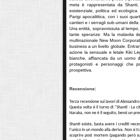
meta è rappresentata da Shanti, l
esistenziale, politica ed ecologic
Parigi apocalittica, con i suoi quart
cantieri e i serragli sub-umani del
Una entità, sopravvissuta al tempo, ti
tante speranze. Ma la malavita de
multinazionale New Moon Corporatio
business a un livello globale. Entrano
azione la sensuale e letale Kiki Lé
bianche, affiancata da un uomo da
protagonisti e personaggi che po
prospettiva.
Recensione:
Terza recensione sui lavori di Alessandro
Questa volta è il turno di "Shanti - La c
Naraka, non ne è il seguito, bensì un pre
Shanti esiste, basta avere i crediti nec
l’unico in un mondo alla deriva. Non si 
scoprire post mortem (pagando però subi