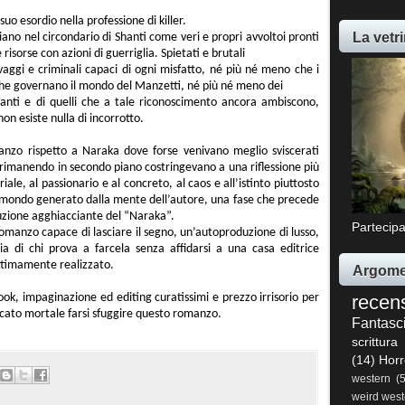
suo esordio nella professione di killer.
La vetri
no nel circondario di Shanti come veri e propri avvoltoi pronti
e risorse con azioni di guerriglia. Spietati e brutali
elvaggi e criminali capaci di ogni misfatto, né più né meno che i
 che governano il mondo del Manzetti, né più né meno dei
hanti e di quelli che a tale riconoscimento ancora ambiscono,
n esiste nulla di incorrotto.
zo rispetto a Naraka dove forse venivano meglio sviscerati
 rimanendo in secondo piano costringevano a una riflessione più
ale, al passionario e al concreto, al caos e all’istinto piuttosto
el mondo generato dalla mente dell’autore, una fase che precede
luzione agghiacciante del “Naraka”.
Partecipa
omanzo capace di lasciare il segno, un’autoproduzione di lusso,
ia di chi prova a farcela senza affidarsi a una casa editrice
ttimamente realizzato.
Argome
recen
ok, impaginazione ed editing curatissimi e prezzo irrisorio per
ccato mortale farsi sfuggire questo romanzo.
Fantasc
scrittura
(14)
Horr
western
(
weird west