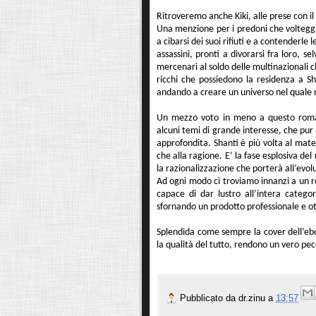
Ritroveremo anche Kiki, alle prese con il 
Una menzione per i predoni che volteggia
a cibarsi dei suoi rifiuti e a contenderle l
assassini, pronti a divorarsi fra loro, s
mercenari al soldo delle multinazionali
ricchi che possiedono la residenza a S
andando a creare un universo nel quale no
Un mezzo voto in meno a questo roman
alcuni temi di grande interesse, che pur
approfondita. Shanti è più volta al materi
che alla ragione. E’ la fase esplosiva d
la razionalizzazione che porterà all’evo
Ad ogni modo ci troviamo innanzi a un r
capace di dar lustro all’intera categor
sfornando un prodotto professionale e o
Splendida come sempre la cover dell’ebo
la qualità del tutto, rendono un vero pe
Pubblicato da
dr.zinu
a
13:57