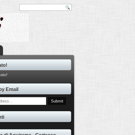
ato!
by Email
ti