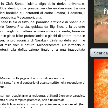
a Città Santa, l’ultima diga della deriva universale,
a. Due destini, due prospettive che evolveranno tra una
ieri bordello e i ristoranti di carne umana, il deserto, i
la repubblica Mesoamericana.
ene le fila di tutto, del paradiso artificiale di Shanti e di
lla Nuova Francia, guidata da Big Blue, e la potente
n, vogliono mettere le mani sulla città santa, farne un
 in gioco killer professionisti e giochi di potere, torna in
ger, la protagonista di Naraka - L’inferno delle scimmie
i mille volti e nature, Messerschmitt. Un intreccio di
rterà alla deflagrazione finale e a una inaspettata
Scarica
 Manzetti sulle pagine di scrittorindipendenti.com.
ittà santa" che al contrario di quanto scritto nella recensione di
quel.
essari per acquistarne la residenza, e Shanti è un vero paradiso,
tratta di una semplice promessa, non è un mito da
to l’obolo salvifico), ma un paradiso reale, con cancelli (ben