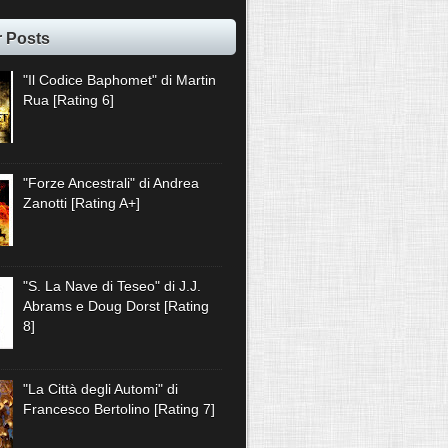
r Posts
"Il Codice Baphomet" di Martin
Rua [Rating 6]
"Forze Ancestrali" di Andrea
Zanotti [Rating A+]
"S. La Nave di Teseo" di J.J.
Abrams e Doug Dorst [Rating
8]
"La Città degli Automi" di
Francesco Bertolino [Rating 7]