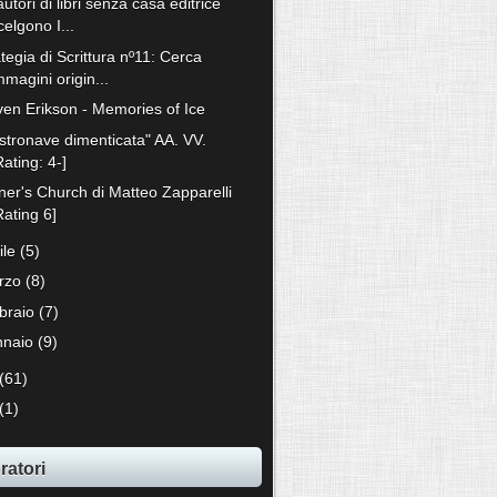
autori di libri senza casa editrice
celgono I...
tegia di Scrittura nº11: Cerca
mmagini origin...
ven Erikson - Memories of Ice
astronave dimenticata" AA. VV.
Rating: 4-]
ner's Church di Matteo Zapparelli
Rating 6]
ile
(5)
rzo
(8)
bbraio
(7)
nnaio
(9)
(61)
(1)
ratori