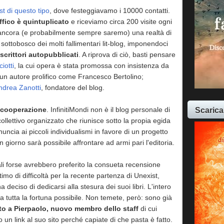
st di questo tipo
, dove festeggiavamo i 10000 contatti.
affico è quintuplicato
e riceviamo circa 200 visite ogni
ncora (e probabilmente sempre saremo) una realtà di
ottobosco dei molti fallimentari lit-blog, imponendoci
 scrittori autopubblicati
. A riprova di ciò, basti pensare
iotti
, la cui opera è stata promossa con insistenza da
i un autore prolifico come Francesco Bertolino;
ndrea Zanotti
, fondatore del blog.
Scarica
cooperazione
. InfinitiMondi non è il blog personale di
collettivo organizzato che riunisce sotto la propia egida
uncia ai piccoli individualismi in favore di un progetto
n giorno sarà possibile affrontare ad armi pari l'editoria.
uali forse avrebbero preferito la consueta recensione
imo di difficoltà per la recente partenza di Unexist,
 deciso di dedicarsi alla stesura dei suoi libri. L'intero
ra tutta la fortuna possibile. Non temete, però: sono già
o a Pierpaolo, nuovo membro dello staff
di cui
 un link al suo sito perché capiate di che pasta è fatto.