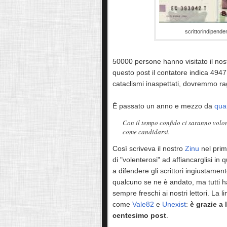
scrittorindipende
50000 persone hanno visitato il nost
questo post il contatore indica 49477
cataclismi inaspettati, dovremmo rag
È passato un anno e mezzo da
quan
Con il tempo confido ci saranno volont
come candidarsi.
Così scriveva il nostro
Zinu
nel prim
di "volenterosi" ad affiancarglisi in q
a difendere gli scrittori ingiustament
qualcuno se ne è andato, ma tutti h
sempre freschi ai nostri lettori. La li
come
Vale82
e
Unexist
:
è grazie a
centesimo post
.