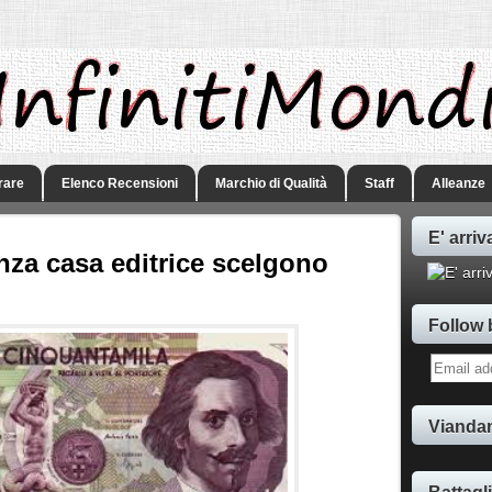
rare
Elenco Recensioni
Marchio di Qualità
Staff
Alleanze
E' arriv
senza casa editrice scelgono
Follow 
Viandan