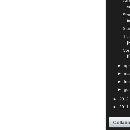
Gli 
s
Stra
i
Ste
"L'
[
Cor
[
►
apr
►
ma
►
fe
►
ge
►
2012
►
2011
Collabo