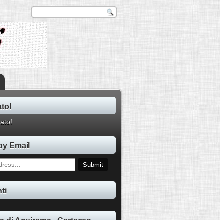
ato!
by Email
ti