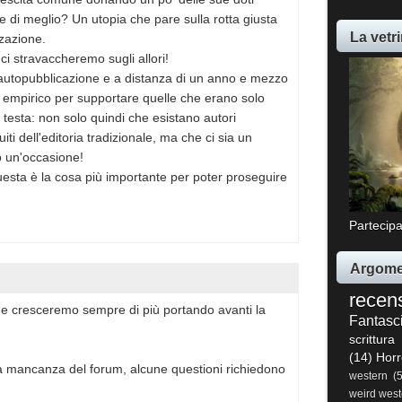
re di meglio? Un utopia che pare sulla rotta giusta
La vetri
zzazione.
 stravaccheremo sugli allori!
autopubblicazione e a distanza di un anno e mezzo
 empirico per supportare quelle che erano solo
 testa: non solo quindi che esistano autori
cuiti dell'editoria tradizionale, ma che ci sia un
o un'occasione!
esta è la cosa più importante per poter proseguire
Partecipa
Argome
recen
he cresceremo sempre di più portando avanti la
Fantasc
scrittura
(14)
Horr
ua mancanza del forum, alcune questioni richiedono
western
(
weird west