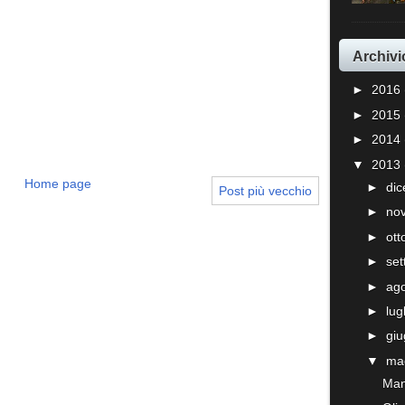
Archivi
►
2016
►
2015
►
2014
▼
2013
Home page
►
di
Post più vecchio
►
no
►
ot
►
se
►
ag
►
lug
►
gi
▼
ma
Manu