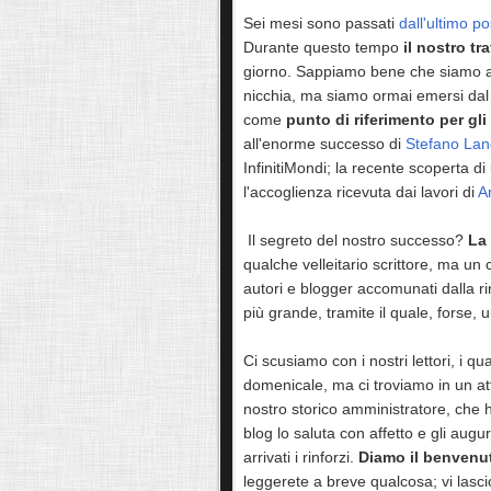
Sei mesi sono passati
dall'ultimo po
Durante questo tempo
il nostro tr
giorno. Sappiamo bene che siamo a
nicchia, ma siamo ormai emersi dal s
come
punto di riferimento per gli
all'enorme successo di
Stefano Lanc
InfinitiMondi; la recente scoperta d
l'accoglienza ricevuta dai lavori di
A
Il segreto del nostro successo?
La 
qualche velleitario scrittore, ma un 
autori e blogger accomunati dalla rin
più grande, tramite il quale, forse, u
Ci scusiamo con i nostri lettori, i q
domenicale, ma ci troviamo in un att
nostro storico amministratore, che ha
blog lo saluta con affetto e gli augu
arrivati i rinforzi.
Diamo il benvenut
leggerete a breve qualcosa; vi lascio