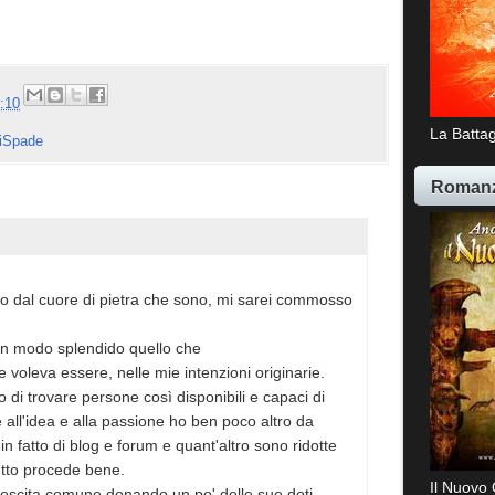
:10
La Battag
iSpade
Romanz
ro dal cuore di pietra che sono, mi sarei commosso
 in modo splendido quello che
e voleva essere, nelle mie intenzioni originarie.
 di trovare persone così disponibili e capaci di
 all'idea e alla passione ho ben poco altro da
n fatto di blog e forum e quant'altro sono ridotte
tutto procede bene.
Il Nuovo 
rescita comune donando un po' delle sue doti