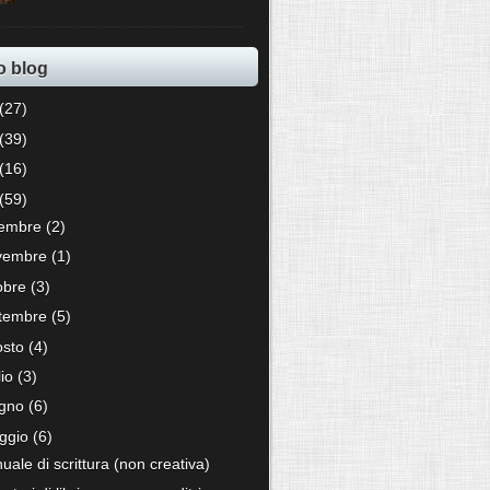
o blog
(27)
(39)
(16)
(59)
cembre
(2)
vembre
(1)
tobre
(3)
ttembre
(5)
osto
(4)
lio
(3)
ugno
(6)
ggio
(6)
ale di scrittura (non creativa)