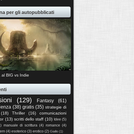
na per gli autopubblicati
 al BIG vs Indie
nti
sioni
(129)
Fantasy
(61)
ienza
(38)
gratis
(35)
strategie di
(18)
Thriller
(16)
comunicazioni
or
(13)
scritti dello staff
(10)
Idee
(5)
5)
manuale di scrittura
(4)
romance
(4)
ern
(4)
esoterico
(3)
erotico
(2)
Giallo
(1)