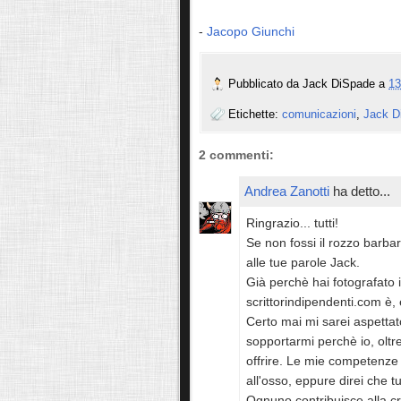
-
Jacopo Giunchi
Pubblicato da
Jack DiSpade
a
13
Etichette:
comunicazioni
,
Jack D
2 commenti:
Andrea Zanotti
ha detto...
Ringrazio... tutti!
Se non fossi il rozzo barba
alle tue parole Jack.
Già perchè hai fotografato
scrittorindipendenti.com è, 
Certo mai mi sarei aspettato
sopportarmi perchè io, oltre
offrire. Le mie competenze i
all'osso, eppure direi che 
Ognuno contribuisce alla c