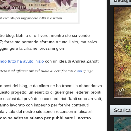
Battagl
nti.com sta per raggiungere i 50000 visitatori
ro blog. Beh, a dire il vero, mentre sto scrivendo
; forse sto portando sfortuna a tutto il sito, ma salvo
giungere la cifra nei prossimi giorni.
do tutto ha avuto inizio
con un idea di Andrea Zanotti.
erosi ad affiancarmi nel ruolo di certificatori e
qui
spiego
o post del blog, e da allora ne ha trovati in abbondanza
uesto progetto: un esercito di guerriglieri letterari pronti
e esclusi dal privé delle case editrici. Tanti sono arrivati,
anno lavorato con impegno per fornire contenuti
Scarica
nfa vitale del nostro sito sono i recensori infaticabili
 loro se adesso stiamo per pubblicare il nostro