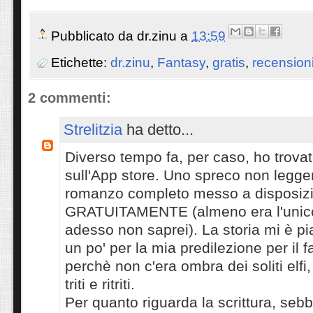
Pubblicato da
dr.zinu
a
13:59
Etichette:
dr.zinu
,
Fantasy
,
gratis
,
recension
2 commenti:
Strelitzia
ha detto...
Diverso tempo fa, per caso, ho trovat
sull'App store. Uno spreco non legger
romanzo completo messo a disposiz
GRATUITAMENTE (almeno era l'unico
adesso non saprei). La storia mi è pi
un po' per la mia predilezione per il 
perchè non c'era ombra dei soliti elfi,
triti e ritriti.
Per quanto riguarda la scrittura, seb