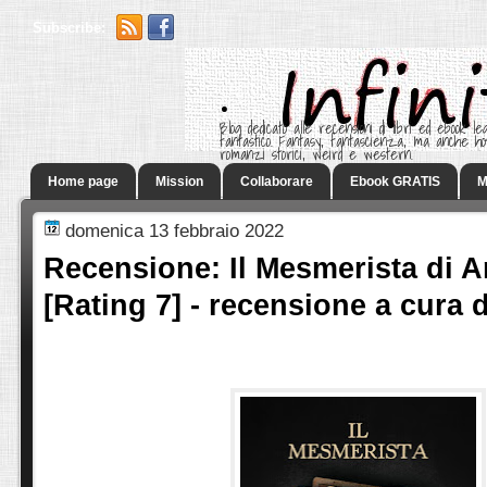
Subscribe:
.
Blog dedicato alle recensioni di libri ed ebook leg
fantastico. Fantasy, fantascienza, ma anche h
romanzi storici, weird e western.
Home page
Mission
Collaborare
Ebook GRATIS
M
domenica 13 febbraio 2022
Recensione: Il Mesmerista di A
[Rating 7] - recensione a cura 