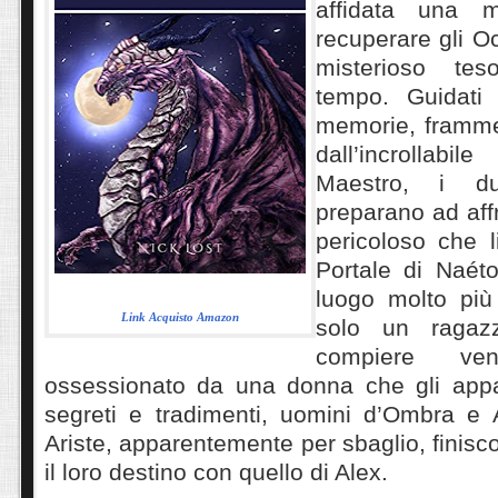
affidata una m
recuperare gli O
misterioso te
tempo.
Guidati
memorie, framme
dall’incrollabil
Maestro, i du
preparano ad aff
pericoloso che l
Portale di Naét
luogo molto più 
Link Acquisto Amazon
solo un ragaz
compiere ve
ossessionato da una donna che gli app
segreti e tradimenti, uomini d’Ombra e 
Ariste, apparentemente per sbaglio, finisc
il loro destino con quello di Alex.