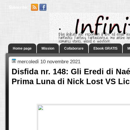
Subscribe:
.
Blog dedicato alle recensioni di libri ed ebook leg
fantastico. Fantasy, fantascienza, ma anche h
romanzi storici, weird e western.
Home page
Mission
Collaborare
Ebook GRATIS
M
mercoledì 10 novembre 2021
Disfida nr. 148: Gli Eredi di Naé
Prima Luna di Nick Lost VS Lici