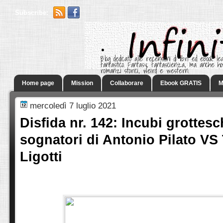
Subscribe:
.
Blog dedicato alle recensioni di libri ed ebook leg
fantastico. Fantasy, fantascienza, ma anche h
romanzi storici, weird e western.
Home page
Mission
Collaborare
Ebook GRATIS
M
mercoledì 7 luglio 2021
Disfida nr. 142: Incubi grottesch
sognatori di Antonio Pilato V
Ligotti