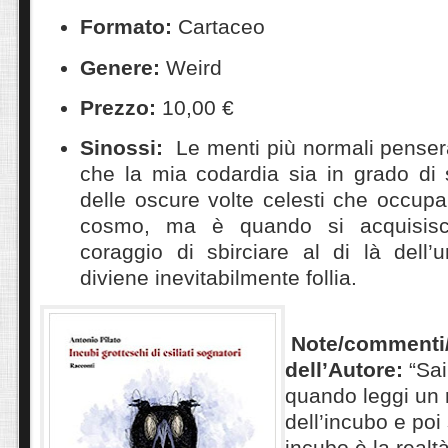
Formato:
Cartaceo
Genere:
Weird
Prezzo:
10,00 €
Sinossi:
Le menti più normali pense
che la mia codardia sia in grado di 
delle oscure volte celesti che occupano
cosmo, ma è quando si acquisisc
coraggio di sbirciare al di là dell’
diviene inevitabilmente follia.
Note/commenti/f
dell’Autore:
“Sa
quando leggi un 
dell’incubo e poi 
incubo è la realtà