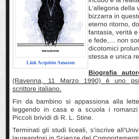
L’allegoria della
bizzarra in quest
eterno ritorno, d
fantasia, verità e
e fede,… non son
dicotomici prolu
stessa e unica re
Link Acquisto Amazon
Biografia autor
(Ravenna, 11 Marzo 1990) è uno psi
scrittore italiano.
Fin da bambino si appassiona alla letter
leggendo in casa e a scuola i romanzi 
Piccoli brividi di R. L. Stine.
Terminati gli studi liceali, s’iscrive all’Un
laureandosi in Scienze del Comportamento