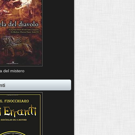
ia del mistero
nti