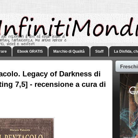
 alle recensioni di libri ed ebook legati al
 Fantasy, fantascienza, ma anche horror e
rici, weird e western.
rare
Ebook GRATIS
Marchio di Qualità
Staff
La Disfida, c
Freschi
acolo. Legacy of Darkness di
ing 7,5] - recensione a cura di