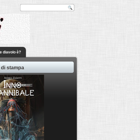
he diavolo è?
 di stampa