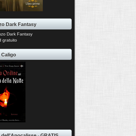
o Dark Fantasy
 gratuito
 Caligo
ti dell'Apocalisse - GRATIS