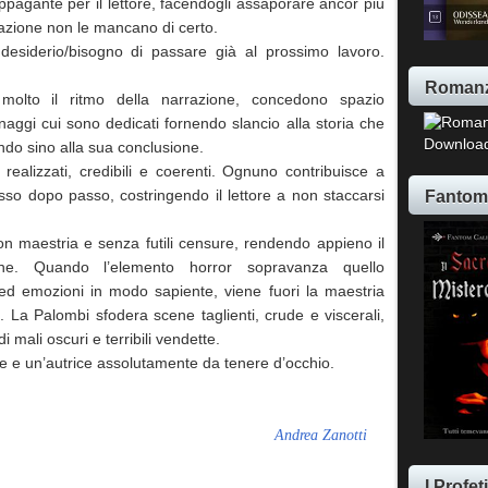
pagante per il lettore, facendogli assaporare ancor più
razione non le mancano di certo.
 desiderio/bisogno di passare già al prossimo lavoro.
Romanz
molto il ritmo della narrazione, concedono spazio
onaggi cui sono dedicati fornendo slancio alla storia che
Download
ndo sino alla sua conclusione.
n realizzati, credibili e coerenti. Ognuno contribuisce a
Fantom
sso dopo passo, costringendo il lettore a non staccarsi
 maestria e senza futili censure, rendendo appieno il
one. Quando l’elemento horror sopravanza quello
ed emozioni in modo sapiente, viene fuori la maestria
 La Palombi sfodera scene taglienti, crude e viscerali,
mali oscuri e terribili vendette.
 e un’autrice assolutamente da tenere d’occhio.
Andrea Zanotti
I Profe