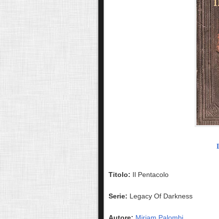
Titolo:
Il Pentacolo
Serie:
Legacy Of Darkness
Autore:
M
iriam Palombi