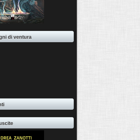
ni di ventura
ti
uscite