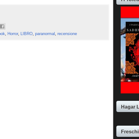
ook
,
Horror
,
LIBRO
,
paranormal
,
recensione
Hagar 
Freschi