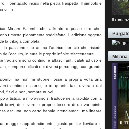
, il pentacolo inciso nella pietra li aspetta. Il simbolo è
a volta.
Il romanz
ttrice Miriam Palombi che affronto e posso dire che,
Purgato
sono rimasto pienamente soddisfatto. L'edizione oggetto
 la trilogia completa.
: la passione che anima l’autrice per ciò che risiede
 dell’occulto, in tutte le proprie infinite sfaccettature.
Millaria
rse tradizioni sono continui e affascinanti, calati ad uso e
le, e impersonificati nei diversi personaggi con grande
lombi ma non mi stupirei fosse a propria volta una
versi sentieri misterici, e in quanto tale divorata dal
tori, fisici e non, sempre nuovi.
 artistico, a mio avviso si traduce nella rapidità con la
toli brevi, delle vere e proprie tessere di un variopinto
a asciutta, non certo banale intendiamoci, ma lineare
un maggior approfondimento, giusto per far lievitare le