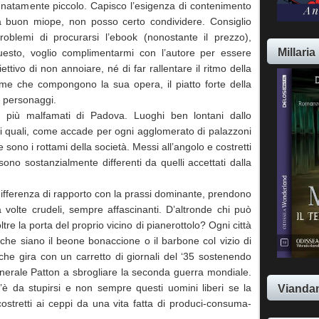
nnatamente piccolo. Capisco l’esigenza di contenimento
a buon miope, non posso certo condividere. Consiglio
roblemi di procurarsi l’ebook (nonostante il prezzo),
Millaria
questo, voglio complimentarmi con l’autore per essere
ttivo di non annoiare, né di far rallentare il ritmo della
sime che compongono la sua opera, il piatto forte della
i personaggi.
i più malfamati di Padova. Luoghi ben lontani dallo
ei quali, come accade per ogni agglomerato di palazzoni
sono i rottami della società. Messi all’angolo e costretti
sono sostanzialmente differenti da quelli accettati dalla
ifferenza di rapporto con la prassi dominante, prendono
 a volte crudeli, sempre affascinanti. D’altronde chi può
e la porta del proprio vicino di pianerottolo? Ogni città
che siano il beone bonaccione o il barbone col vizio di
 che gira con un carretto di giornali del ‘35 sostenendo
enerale Patton a sbrogliare la seconda guerra mondiale.
Viandan
 da stupirsi e non sempre questi uomini liberi se la
ostretti ai ceppi da una vita fatta di produci-consuma-