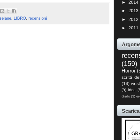
►
2014
►
2013
zelane
,
LIBRO
,
recensioni
►
2012
►
2011
Argome
recen
(159)
Horror
(
scritti de
(18)
west
(9)
Idee
(
Giallo
(3)
er
Scarica