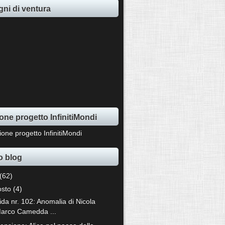
ni di ventura
one progetto InfinitiMondi
o blog
(62)
osto
(4)
ida nr. 102: Anomalia di Nicola
arco Camedda ...