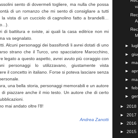
Rec
assolini sento di dovermeli togliere, ma nulla che possa
v
ntà di un romanzo che mi sento di consigliare a tutti
Rece
la vista di un cucciolo di cagnolino fatto a brandelli…
A
o...).
Rece
ri di battitura e sviste, ai quali la casa editrice non mi
M
 ma va segnalato.
tti. Alcuni personaggi dei bassifondi li avrei dotati di uno
►
lug
rso strano che il Turco, uno spacciatore Marocchino,
►
gi
re legato a questo aspetto, avrei avuto più coraggio con
►
ma
cuni personaggi lo utilizzavano, giustamente vista
►
apr
ere il concetto in italiano. Forse si poteva lasciare senza
personale.
►
ma
ura, una bella storia, personaggi memorabili e un autore
►
fe
 di piazzare anche il mio testo. Un autore che di certo
►
ge
bblicazioni.
o mai andato oltre l'8!
►
2018
►
2017
Andrea Zanotti
►
2016
►
2015