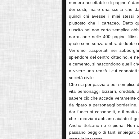
numero accettabile di pagine è da
dei costi, ma è una scelta che d
quindi chi avesse i miei stessi p
piuttosto che il cartaceo. Detto 
riuscito nel non certo semplice obbie
narrazione nelle 400 pagine fittis
quale sono senza ombra di dubbio 
Verremo trasportati nei sobborgh
splendore del centro cittadino, e n
e cemento, si nascondono quelli che 
a vivere una realtà i cui connotati 
società civile.
Che sia per pazzia o per semplice d
vita personaggi bizzarri, credibili,
sapere ciò che accade veramente oltr
da riparo a personaggi borderline, 
dar fuoco ai cassonetti, o il matto
che i marziani abbiano aiutato il g
Anche Bolzano ne è piena. Non c’è
passano peggio di tanti impiegati c