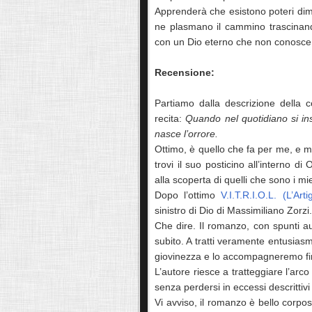
Apprenderà che esistono poteri dime
ne plasmano il cammino trascinandol
con un Dio eterno che non conosce la
Recensione:
Partiamo dalla descrizione della 
recita:
Quando nel quotidiano si insi
nasce l’orrore.
Ottimo, è quello che fa per me, e 
trovi il suo posticino all’interno d
alla scoperta di quelli che sono i mi
Dopo l’ottimo
V.I.T.R.I.O.L. (L’Arti
sinistro di Dio di Massimiliano Zorzi.
Che dire. Il romanzo, con spunti au
subito. A tratti veramente entusias
giovinezza e lo accompagneremo fino
L’autore riesce a tratteggiare l’arc
senza perdersi in eccessi descrittivi 
Vi avviso, il romanzo è bello corpo