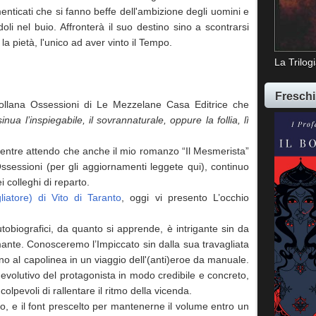
nticati che si fanno beffe dell'ambizione degli uomini e
i nel buio. Affronterà il suo destino sino a scontrarsi
 pietà, l'unico ad aver vinto il Tempo.
La Trilog
Freschi
collana Ossessioni di Le Mezzelane Casa Editrice che
nua l’inspiegabile, il sovrannaturale, oppure la follia, lì
mentre attendo che anche il mio romanzo “Il Mesmerista”
i Ossessioni (per gli aggiornamenti leggete qui), continuo
ei colleghi di reparto.
gliatore) di Vito di Taranto
, oggi vi presento L’occhio
tobiografici, da quanto si apprende, è intrigante sin da
mante. Conosceremo l’Impiccato sin dalla sua travagliata
 al capolinea in un viaggio dell'(anti)eroe da manuale.
o evolutivo del protagonista in modo credibile e concreto,
colpevoli di rallentare il ritmo della vicenda.
so, e il font prescelto per mantenerne il volume entro un