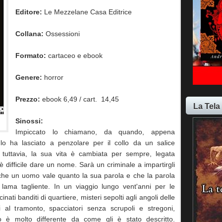
Editore:
Le Mezzelane Casa Editrice
Collana:
Ossessioni
Formato:
cartaceo e ebook
Genere:
horror
Prezzo:
ebook 6,49 / cart. 14,45
La Tela
Sinossi:
Impiccato lo chiamano, da quando, appena
lo ha lasciato a penzolare per il collo da un salice
 tuttavia, la sua vita è cambiata per sempre, legata
è difficile dare un nome. Sarà un criminale a impartirgli
i che un uomo vale quanto la sua parola e che la parola
lama tagliente. In un viaggio lungo vent'anni per le
nati banditi di quartiere, misteri sepolti agli angoli delle
li al tramonto, spacciatori senza scrupoli e stregoni,
o è molto differente da come gli è stato descritto.