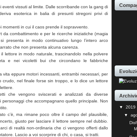
Compag
i eventi vissuti al limite. Dalle scorribande con la gang di
eriva esoterica in balia di presunti stregoni privi di
nei momenti in cui il caos prende il sopravvento.
rt da combattimento e per le ricerche iniziatiche (magia
 si presenta in modo continuativo lungo l’intero arco
narrato che non presenta alcuna carenza.
il lettore in modo naturale, trascinandolo nella polvere
ta e nei vicoletti bui che circondano le fabbriche
Evoluzi
a vita eppure motori incessanti, entrambi necessari, per
o crudo, nel finale forse sin troppo, e lo dice un lettore
lettere.
cetti che vengono sviscerati e analizzati da diverse
Archivi
dei personaggi che accompagnano quello principale. Non
▼
2019
tito.
ato c’è, ma rimane poco oltre il campo del plausibile,
▼
ag
certo, giusto per lasciare il lettore sempre nel dubbio.
Disf
uarci di realtà non-ordinaria che ci vengono offerti dallo
M
atore. Lascio a voi scorprire di chi, o casa, si tratti.