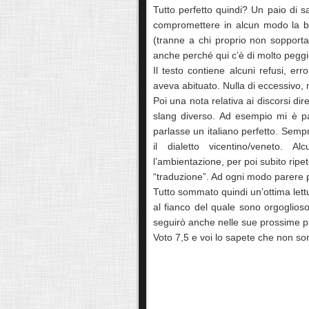
Tutto perfetto quindi? Un paio di s
compromettere in alcun modo la bo
(tranne a chi proprio non sopporta 
anche perché qui c’è di molto peggi
Il testo contiene alcuni refusi, erro
aveva abituato. Nulla di eccessivo,
Poi una nota relativa ai discorsi dire
slang diverso. Ad esempio mi è pa
parlasse un italiano perfetto. Semp
il dialetto vicentino/veneto. Al
l’ambientazione, per poi subito ripet
“traduzione”. Ad ogni modo parere 
Tutto sommato quindi un’ottima lett
al fianco del quale sono orgoglioso
seguirò anche nelle sue prossime pu
Voto 7,5 e voi lo sapete che non son