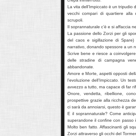
crepa ininterrotto.
La vita dell’Impiccato è un tripudio d
vecchi compari di quartiere alla d
scrupoli.
Il soprannaturale c’è e si affaccia 
La passione dello Zorzi per gli spo
del caos e sigillazione di Spare)
narrativo, donando spessore a un 
Scrive bene e riesce a coinvolgere 
delle stradine di campagna vene
abbandonate.
Amore e Morte, aspetti opposti dell
l’evoluzione dell’Impiccato. Un test
avvezzo a tutto, ma capace di far rif
Onore, vendetta, ribellione, con
prospettive grazie alla ricchezza 
ci sarà da annoiarsi, questo è garan
E il soprannaturale? Come anticip
superandone il confine con passo in
Molto ben fatto. Affascinanti gli sq
Zorzi attraverso gli occhi del Torment