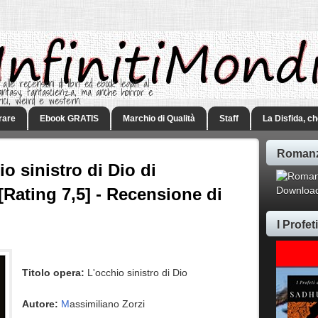
 alle recensioni di libri ed ebook legati al
 Fantasy, fantascienza, ma anche horror e
rici, weird e western.
rare
Ebook GRATIS
Marchio di Qualità
Staff
La Disfida, c
Romanz
o sinistro di Dio di
[Rating 7,5] - Recensione di
Download
I Profe
Titolo opera:
L'occhio sinistro di Dio
Autore:
M
assimiliano Zorzi