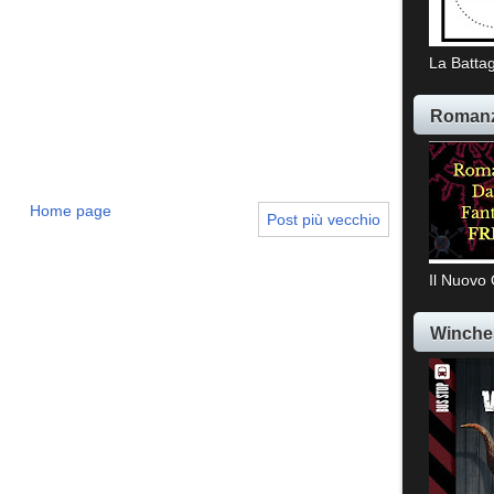
La Battag
Romanz
Home page
Post più vecchio
Il Nuovo 
Winche