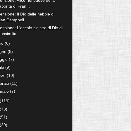
ensione: Alice nel paese della
aporità di Fran...
nsione: Il Dio delle nebbie di
lan Campbell
nsione: L'occhio sinistro di Dio di
assimilia...
lio
(6)
ugno
(8)
ggio
(7)
ile
(9)
rzo
(10)
bbraio
(11)
nnaio
(7)
(119)
(73)
(51)
(39)