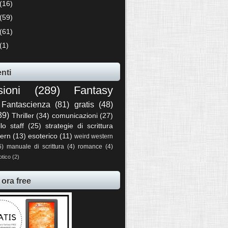
(16)
(59)
(61)
(1)
nti
sioni
(289)
Fantasy
Fantascienza
(81)
gratis
(48)
39)
Thriller
(34)
comunicazioni
(27)
llo staff
(25)
strategie di scrittura
ern
(13)
esoterico
(11)
weird western
6)
manuale di scrittura
(4)
romance
(4)
otico
(2)
 ora free