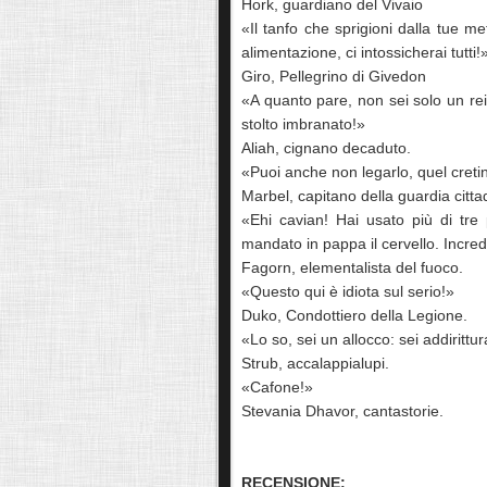
Hork, guardiano del Vivaio
«Il tanfo che sprigioni dalla tue m
alimentazione, ci intossicherai tutti
Giro, Pellegrino di Givedon
«A quanto pare, non sei solo un reie
stolto imbranato!»
Aliah, cignano decaduto.
«Puoi anche non legarlo, quel cretin
Marbel, capitano della guardia citta
«Ehi cavian! Hai usato più di tre p
mandato in pappa il cervello. Incred
Fagorn, elementalista del fuoco.
«Questo qui è idiota sul serio!»
Duko, Condottiero della Legione.
«Lo so, sei un allocco: sei addirittu
Strub, accalappialupi.
«Cafone!»
Stevania Dhavor, cantastorie.
RECENSIONE: