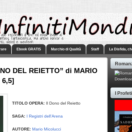
 alle recensioni di libri ed ebook legati al
 Fantasy, fantascienza, ma anche horror e
rici, weird e western.
rare
Ebook GRATIS
Marchio di Qualità
Staff
La Disfida, c
Romanz
ONO DEL REIETTO” di MARIO
6,5]
Download
I Profe
TITOLO OPERA:
Il Dono del Reietto
SAGA:
I Registri dell'Arena
AUTORE:
Mario Micolucci