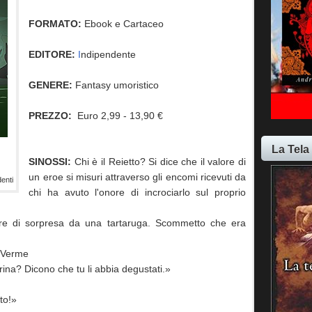
FORMATO:
Ebook e Cartaceo
EDITORE:
I
ndipendente
GENERE:
Fantasy umoristico
PREZZO:
Euro 2,99 - 13,90 €
La Tela
SINOSSI:
Chi è il Reietto? Si dice che il valore di
un eroe si misuri attraverso gli encomi ricevuti da
enti
chi ha avuto l'onore di incrociarlo sul proprio
re di sorpresa da una tartaruga. Scommetto che era
l Verme
rina? Dicono che tu li abbia degustati.»
ato!»