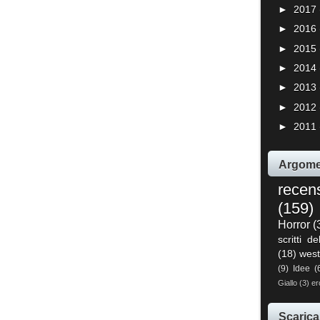
►
2017
►
2016
►
2015
►
2014
►
2013
►
2012
►
2011
Argome
recen
(159)
Horror
(
scritti de
(18)
west
(9)
Idee
(
Giallo
(3)
er
Scarica