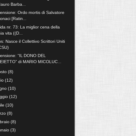
auro Barba...
ensione: Ordo mortis di Salvatore
onaci [Ratin...
ida nr. 73: La miglior cena della
ia vita ((D...
: Nasce il Collettivo Scrittori Uniti
CSU)
ensione: “IL DONO DEL
EIETTO” di MARIO MICOLUC...
osto
(8)
lio
(12)
ugno
(10)
ggio
(12)
ile
(10)
rzo
(8)
bbraio
(8)
nnaio
(3)