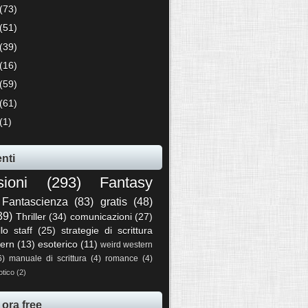
(73)
(51)
(39)
(16)
(59)
(61)
(1)
nti
sioni
(293)
Fantasy
Fantascienza
(83)
gratis
(48)
39)
Thriller
(34)
comunicazioni
(27)
llo staff
(25)
strategie di scrittura
ern
(13)
esoterico
(11)
weird western
6)
manuale di scrittura
(4)
romance
(4)
otico
(2)
 ora free