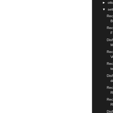
►
ot
▼
se
Rece
B
Rec
F
Disf
M
Rec
V
Rec
t
Dis
d
Rece
R
Rec
R
Disf