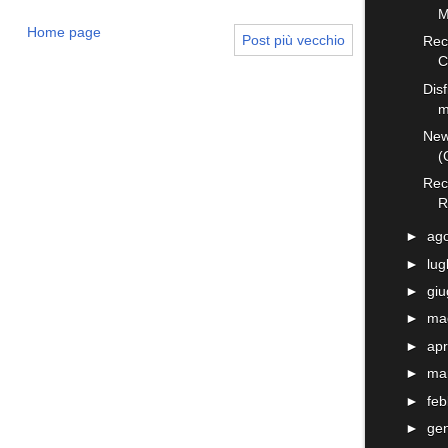
M
Home page
Post più vecchio
Rec
C
Disf
m
News
(
Rec
R
►
ag
►
lug
►
gi
►
ma
►
apr
►
ma
►
fe
►
ge