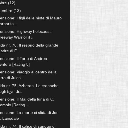
tobre
(12)
ttembre
(13)
nsione: I figli delle ninfe di Mauro
arbarito...
ensione: Highway holocaust.
reeway Warrior il ...
ida nr. 76: Il respiro della grande
adre di F...
ensione: Il Torto di Andrea
enturo [Rating 8]
ensione: Viaggio al centro della
erra di Jules...
fida nr. 75: Azheran. Le cronache
egli Ejyn di...
nsione: Il Mal della luna di C.
omolo [Rating...
ensione: La morte ci sfida di Joe
. Lansdale
ida nr. 74: Il calice di sangue di