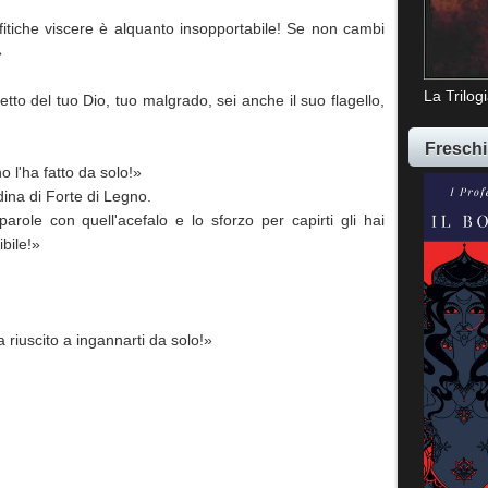
efitiche viscere è alquanto insopportabile! Se non cambi
!»
La Trilog
tto del tuo Dio, tuo malgrado, sei anche il suo flagello,
Freschi
o l'ha fatto da solo!»
dina di Forte di Legno.
arole con quell'acefalo e lo sforzo per capirti gli hai
ibile!»
ra riuscito a ingannarti da solo!»