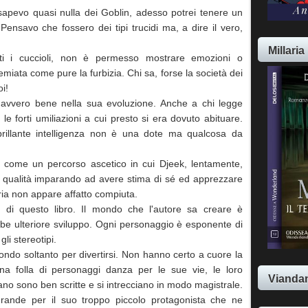
sapevo quasi nulla dei Goblin, adesso potrei tenere un
 Pensavo che fossero dei tipi trucidi ma, a dire il vero,
Millaria
ti i cuccioli, non è permesso mostrare emozioni o
emiata come pure la furbizia. Chi sa, forse la società dei
oi!
o davvero bene nella sua evoluzione. Anche a chi legge
e forti umiliazioni a cui presto si era dovuto abituare.
a brillante intelligenza non è una dote ma qualcosa da
tto come un percorso ascetico in cui Djeek, lentamente,
ue qualità imparando ad avere stima di sé ed apprezzare
ria non appare affatto compiuta.
e di questo libro. Il mondo che l'autore sa creare è
e ulteriore sviluppo. Ogni personaggio è esponente di
gli stereotipi.
ndo soltanto per divertirsi. Non hanno certo a cuore la
na folla di personaggi danza per le sue vie, le loro
Viandan
dano sono ben scritte e si intrecciano in modo magistrale.
grande per il suo troppo piccolo protagonista che ne