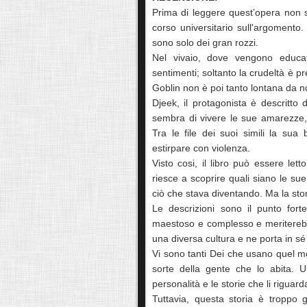
Prima di leggere quest’opera non 
corso universitario sull'argomento.
sono solo dei gran rozzi.
Nel vivaio, dove vengono educa
sentimenti; soltanto la crudeltà è pr
Goblin non è poi tanto lontana da n
Djeek, il protagonista è descritt
sembra di vivere le sue amarezze, l
Tra le file dei suoi simili la su
estirpare con violenza.
Visto cosi, il libro può essere le
riesce a scoprire quali siano le s
ciò che stava diventando. Ma la sto
Le descrizioni sono il punto fort
maestoso e complesso e meriterebb
una diversa cultura e ne porta in sé 
Vi sono tanti Dei che usano quel mo
sorte della gente che lo abita. U
personalità e le storie che li riguar
Tuttavia, questa storia è troppo 