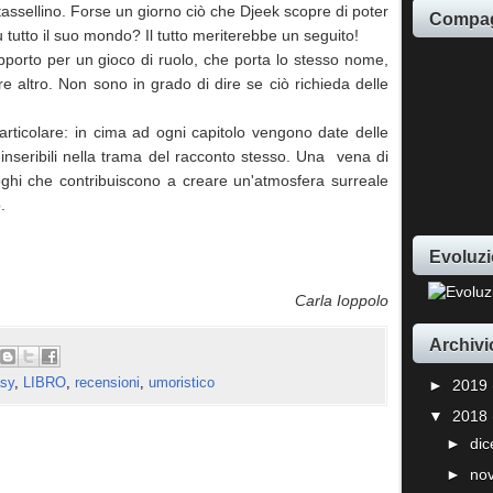
assellino. Forse un giorno ciò che Djeek scopre di poter
Compag
 tutto il suo mondo? Il tutto meriterebbe un seguito!
porto per un gioco di ruolo, che porta lo stesso nome,
e altro. Non sono in grado di dire se ciò richieda delle
articolare: in cima ad ogni capitolo vengono date delle
 inseribili nella trama del racconto stesso. Una vena di
loghi che contribuiscono a creare un'atmosfera surreale
.
Evoluzi
Carla Ioppolo
Archivi
sy
,
LIBRO
,
recensioni
,
umoristico
►
2019
▼
2018
►
di
►
no