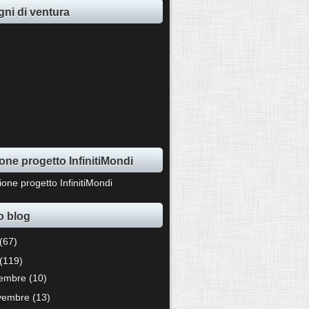
ni di ventura
one progetto InfinitiMondi
o blog
(67)
(119)
cembre
(10)
vembre
(13)