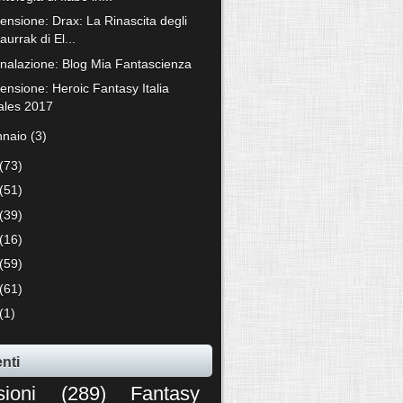
ensione: Drax: La Rinascita degli
aurrak di El...
nalazione: Blog Mia Fantascienza
ensione: Heroic Fantasy Italia
ales 2017
nnaio
(3)
(73)
(51)
(39)
(16)
(59)
(61)
(1)
nti
sioni
(289)
Fantasy