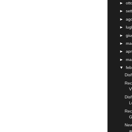
►
ot
►
se
►
ag
►
lug
►
gi
►
ma
►
apr
►
ma
▼
fe
Disf
Rec
V
Disf
L
Rec
G
New
a