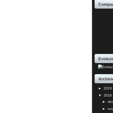
Compag
Evoluzi
Archivi
►
2019
▼
2018
►
di
►
no