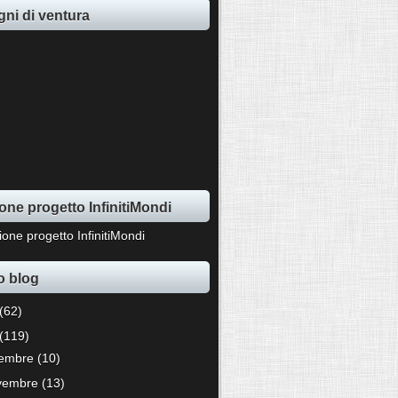
ni di ventura
one progetto InfinitiMondi
o blog
(62)
(119)
cembre
(10)
vembre
(13)