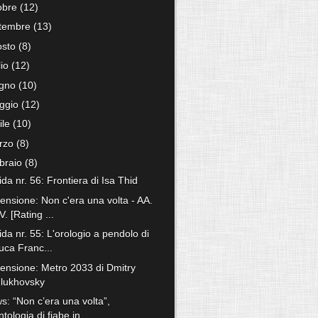
tobre
(12)
ttembre
(13)
osto
(8)
lio
(12)
ugno
(10)
ggio
(12)
ile
(10)
rzo
(8)
bbraio
(8)
ida nr. 56: Frontiera di Isa Thid
ensione: Non c'era una volta - AA.
V. [Rating ...
ida nr. 55: L'orologio a pendolo di
uca Franc...
ensione: Metro 2033 di Dmitry
lukhovsky
s: “Non c’era una volta”,
ntologia di fiabe in...