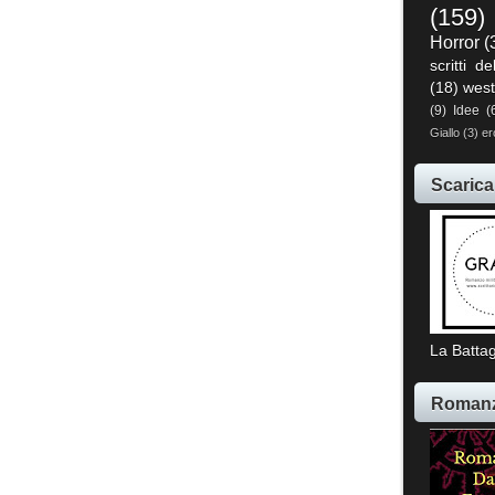
(159)
Horror
(
scritti de
(18)
west
(9)
Idee
(
Giallo
(3)
er
Scarica
La Battag
Romanz