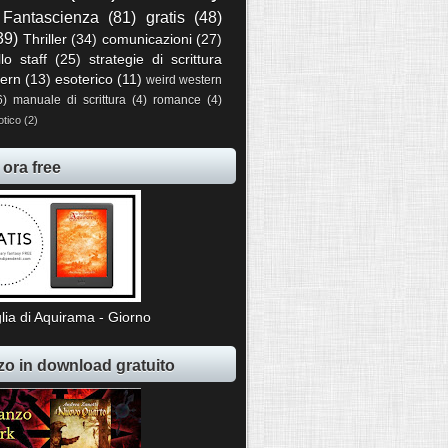
Fantascienza
(81)
gratis
(48)
39)
Thriller
(34)
comunicazioni
(27)
llo staff
(25)
strategie di scrittura
ern
(13)
esoterico
(11)
weird western
6)
manuale di scrittura
(4)
romance
(4)
otico
(2)
 ora free
lia di Aquirama - Giorno
o in download gratuito