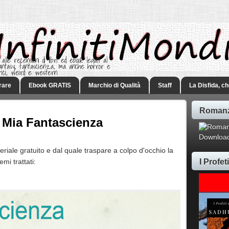
 alle recensioni di libri ed ebook legati al
 Fantasy, fantascienza, ma anche horror e
rici, weird e western.
rare
Ebook GRATIS
Marchio di Qualità
Staff
La Disfida, c
Romanz
 Mia Fantascienza
Download
eriale gratuito e dal quale traspare a colpo d'occhio la
I Profe
mi trattati: