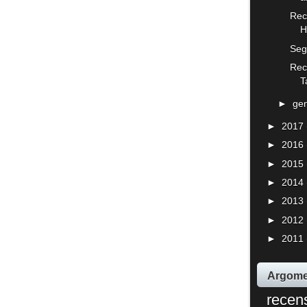
Rec
H
Seg
Rec
T
►
ge
►
2017
►
2016
►
2015
►
2014
►
2013
►
2012
►
2011
Argome
recen