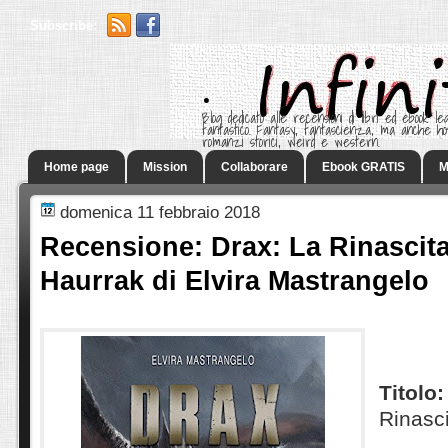
Subscribe:
.
Blog dedicato alle recensioni di libri ed ebook leg
fantastico. Fantasy, fantascienza, ma anche h
romanzi storici, weird e western.
Home page
Mission
Collaborare
Ebook GRATIS
M
domenica 11 febbraio 2018
Recensione: Drax: La Rinascita
Haurrak di Elvira Mastrangelo
Titolo:
Rinasci