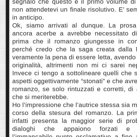
segnalo che questo è il primo volume di 
non attendetevi un finale risolutivo. E’ s
in anticipo.
Ok, siamo arrivati al dunque. La pros
ancora acerbe a avrebbe necessitato di
prima che il romanzo giungesse in co
perché credo che la saga creata dalla 
veramente la pena di essere letta, avendo 
originalità, altrimenti non mi ci sarei n
Invece ci tengo a sottolineare quelli che
aspetti oggettivamente “stonati” e che avr
romanzo, se solo rintuzzati e corretti, di
che si meriterebbe.
Ho l’impressione che l’autrice stessa sia m
corso della stesura del romanzo. La prim
infatti presenta la maggior serie di pro
dialoghi che appaiono forzati e in
l’immancabile punto esclamativo a fine 