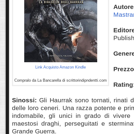
Au
Mastra
Editor
Publis
Genere
Link Acquisto Amazon Kindle
Prezz
Compralo da La Bancarella di scrittorindipndentti.com
Rating
Sinossi:
Gli Haurrak sono tornati, rinati 
delle loro ceneri. Una razza potente e pri
indomabile, gli unici in grado di vivere
maestosi draghi, perseguitati e stermina
Grande Guerra.