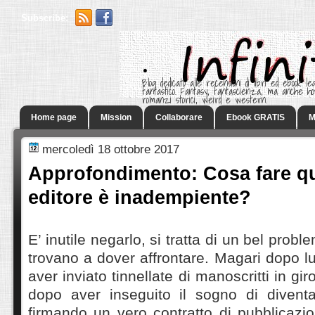
Subscribe:
.
Blog dedicato alle recensioni di libri ed ebook leg
fantastico. Fantasy, fantascienza, ma anche h
romanzi storici, weird e western.
Home page
Mission
Collaborare
Ebook GRATIS
M
mercoledì 18 ottobre 2017
Approfondimento: Cosa fare qu
editore è inadempiente?
E’ inutile negarlo, si tratta di un bel probl
trovano a dover affrontare. Magari dopo l
aver inviato tinnellate di manoscritti in gir
dopo aver inseguito il sogno di diventare
firmando un vero contratto di pubblicazion