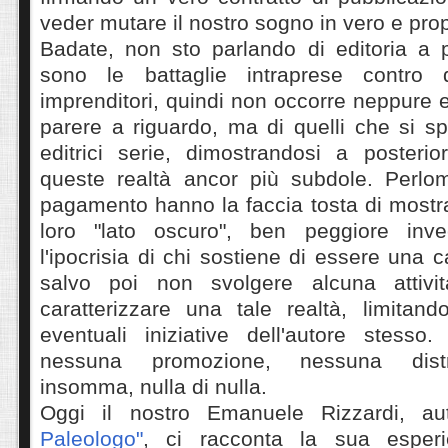
veder mutare il nostro sogno in vero e prop
Badate, non sto parlando di editoria a
sono le battaglie intraprese contro
imprenditori, quindi non occorre neppure e
parere a riguardo, ma di quelli che si s
editrici serie, dimostrandosi a posteriori
queste realtà ancor più subdole.
Perlom
pagamento hanno la faccia tosta di mostr
loro "lato oscuro", ben peggiore inv
l'ipocrisia di chi sostiene di essere una c
salvo poi non svolgere alcuna attiv
caratterizzare una tale realtà, limitand
eventuali iniziative dell'autore stesso
nessuna promozione, nessuna distri
insomma, nulla di nulla.
Oggi il nostro Emanuele Rizzardi, a
Paleologo"
, ci racconta la sua esperi