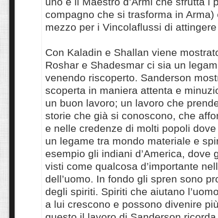
uno è il Maestro d’Armi che sfrutta i p
compagno che si trasforma in Arma) 
mezzo per i Vincolaflussi di attingere
Con Kaladin e Shallan viene mostrat
Roshar e Shadesmar ci sia un legam
venendo riscoperto. Sanderson most
scoperta in maniera attenta e minuzi
un buon lavoro; un lavoro che prend
storie che già si conoscono, che aff
e nelle credenze di molti popoli dove
un legame tra mondo materiale e spir
esempio gli indiani d’America, dove gl
visti come qualcosa d’importante nell
dell’uomo. In fondo gli spren sono pr
degli spiriti. Spiriti che aiutano l’uo
a lui crescono e possono divenire più 
questo il lavoro di Sanderson ricorda