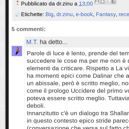
Pubblicato da
dr.zinu
a
13:00
Etichette:
Big
,
dr.zinu
,
e-book
,
Fantasy
,
rece
5 commenti:
M.T.
ha detto...
Parole di luce è lento, prende del te
succedere le cose ma per me non è q
elementi da criticare. Rispetto a La v
ha momenti epici come Dalinar che af
un abissale, però è scritto meglio, no
come il prologo Uccidere del primo 
poteva essere scritto meglio. Tuttavia
deboli.
Innanzitutto c'è un dialogo tra Shalla
in questo contesto epico stride parec
(conversazione che versa sul fatto che