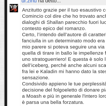
dr.zinu
ha detto...
Anzitutto grazie per il tuo esaustivo 
Comincio col dire che ho trovato anch
dialoghi di Shallan parecchio fuori lu
contesto epico del romanzo.
Certo, l’intendo dell’autore di caratter
fanciulla in un determinato modo era
mio parere si poteva seguire una via 
quella di tirare in ballo le impellenze 
uno stratoguerriero! E questa è solo 
dell’iceberg, perché anche alcuni sca
fra lei e Kaladin mi hanno dato la st
sensazione.
Condsivido appieno le tue perplessit
decisione del folgoeletto di donare p
a Moash e più in generale l'intero lor
è parsa una bella forzatura.