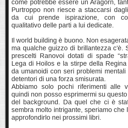
come potrebbe essere un Aragorn, tanto
Purtroppo non riesce a staccarsi dagli
da cui prende ispirazione, con co
qualitativo delle parti a lui dedicate.
Il world building è buono
.
Non esagerata
ma qualche guizzo di brillantezza c'è. S
prescelti Ranovoi dotati di spade “st
Lega di Hoilos e la stirpe della Regin
da umanoidi con seri problemi mentali e
de
tentori di una forza smisurata.
Abbiamo solo pochi riferimenti alle
vi
quindi non posso esprime
rmi su questo
del background
. D
a quel che ci è sta
sembra molto intrigante, speriamo che l
approfondi
rlo nei prossimi libri.