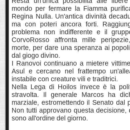
Resta un'unica possibilità alle libere
mondo per fermare la Fiamma purificat
Regina Nulla. Un'antica divinità decad
ma con poteri ancora forti. Raggiun
problema non indifferente e il grup
CorvoRosso affronta mille peripezie
mort
e, per dare una speranz
a
ai popoli 
dal giogo divino.
I Ranovoi continuano
a mietere vittime
Asul e cercano nel frattempo un'allea
instabile con creature vili e traditrici.
Nella Lega di Hoilos invece è la poli
stravolta. Il generale Marcos ha dic
marziale, estromettendo il Senato dal 
Non tutti approvano questa decisione, q
sono all'ordine del giorno.