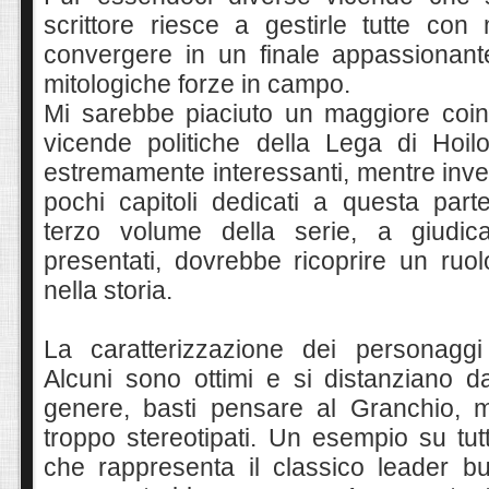
scrittore riesce a gestirle tutte con 
convergere in un finale appassionan
mitologiche forze in campo.
Mi sarebbe pi
aciuto
un maggiore coin
vicende politiche della Lega di Hoi
estremamente interessanti, mentre inv
pochi capitoli dedicati a questa par
terzo volume della serie, a giudic
presentati
, dovrebbe ricoprire un ruol
nella storia.
La caratterizzazione dei personaggi
Alcuni sono ottimi e si distanziano da
genere, basti pensare al Granchio, m
troppo stereotipati. Un esempio su tu
che rappresenta il classico leader b