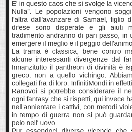
E' in questo caos che si svolge la vice
Nulla”. Le popolazion
i
vengono soggi
l'altra dall'avanzare di Samael, figlio 
difese sono disperate e gli aiuti m
tradiment
o
andranno di pari passo, in
emergere il meglio e il peggio dell'ani
La trama è classica, bene contro m
alcune interessanti divergenze dal fan
Innanzitutto il pantheon di divinità è i
greco, non a quello vichingo. Abbia
collegati fra di loro. InfinitiMondi in effe
Ranovoi si potrebbe considerare il ne
ogni fantasy che si rispetti, qui invece 
nell'annientare i cattivi
,
co
n metodi viol
in tempo di guerra non si può guardar
pelo nell' uovo.
Pur essendoci diverse vicende che s