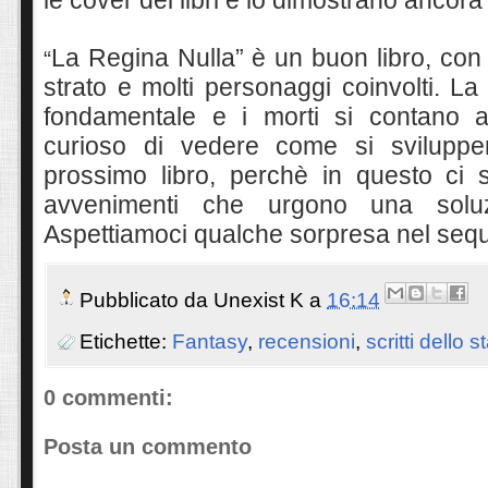
le cover dei libri e lo dimostrano ancora
La Regina Nulla” è un buon libro, con
“
strato e molti personaggi coinvolti.
La
fondamentale e i morti si contano 
c
urioso di vedere come si svilupper
prossimo libro, perchè in questo ci s
avvenimenti che urgono una soluzi
Aspettiamoci qualche sorpresa nel sequ
Pubblicato da
Unexist K
a
16:14
Etichette:
Fantasy
,
recensioni
,
scritti dello st
0 commenti:
Posta un commento